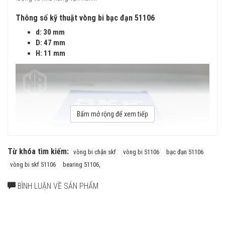
Thông số kỹ thuật vòng bi bạc đạn 51106
d: 30 mm
D: 47 mm
H: 11 mm
Bấm mở rộng để xem tiếp
Từ khóa tìm kiếm:
vòng bi chặn skf
vòng bi 51106
bạc đạn 51106
vòng bi skf 51106
bearing 51106,
BÌNH LUẬN VỀ SẢN PHẨM
Vòng bi chặn một hướng