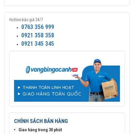
Đại lý uỷ quyền SKF.
Hotline báo giá 24/7
0763 356 999
0921 358 358
0921 345 345
Mua vòng bi SKF 51106 tại các Đại lý uỷ quyền để đảm bảo sản
phẩm chính hãng.
CHÍNH SÁCH BÁN HÀNG
Mua vòng bi bạc đạn SKF 51106 chính hãng ở đâu uy
tín?
Giao hàng trong 30 phút