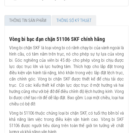
THÔNG TIN SẢN PHẨM
THÔNG SỐ KỸ THUẬT
Vòng bi bạc đạn chặn 51106 SKF chính hãng
Vòng bi chặn SKF là loại vòng bi có rãnh chạy bi của vành ngoài là
hình cầu, có tâm nằm trên trục, nó cho phép sự tự lựa của vòng
bi. Góc nghiêng của viên bi 45 độ- cho phép vòng bi chịu được
lực dọc trục lớn và lực hướng tâm. Thích hợp cho lắp đặt trong
điều kiện vận hành tải nặng, khó khăn trong việc lắp đặt lệch trục,
căn chỉnh góc. Vòng bi chặn SKF được thiết kế để chịu tải dọc
trục. Có các kiểu thiết kế chặn lực dọc trục ở một hướng và hai
hướng cũng như với bệ đỡ để điều chỉnh độ lệch hướng kính. Vòng
bi được chế tạo rời để dễ lắp đặt. Bao gồm: Loại một chiều, loại hai
chiều có bệ đỡ.
Vòng bi 51106 thuộc chủng loại bi chặn SKF, có tuổi thọ bền bỉ và
khả năng làm việc trong điều kiện vận hành cao. Vòng bi SKF
51106 được người tiêu dùng trên toàn thế giới tin tưởng về chất
lượng và khả năng vận hành.