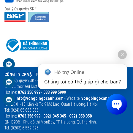
Đại lý ủy quyền SKF
Hỗ trợ Online
CÔNG TY CP VẬT TƯ THƯƠNG MẠI NGỌC ANH
Đại lý ủy quyền SKF - Vòng bi Ngọc Anh - Vòng bi SKF chính hãng
Chúng tôi có thể giúp gì cho bạn?
SKF Authorized Distributor
Hotline:
0763 356 999
-
033 999 5999
Email:
info@vongbingocanh.com
- Website:
vongbingocanh.com
HN: LK 01-10, Liền kề Tổ 9 Mỗ Lao, Quận Hà Đông, Hà Nội.
Tel: (024) 85 865 866
Hotline:
0763 356 999
-
0921 345 345 - 0921 358 358
QN: D908 - Khu đô thị MonBay, TP Hạ Long, Quảng Ninh.
Tel: (0203) 6 559 395