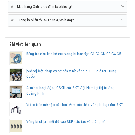
Vòng bi chặn hai hướng có thể chịu được tải trọng dọc trục theo
★
Mua hàng Online có đảm bảo không?
cả 2 hướng, nhờ đó có khả năng định vị dọc trục theo 2 hướng.
Tương tự vòng bi chặn hai hướng cũng không thể chịu được bất kỳ
★
Trong bao lâu tôi sẽ nhận được hàng?
tải trọng hướng kính nào.
Bài viết liên quan
Bảng tra cứu khe hở của vòng bi bạc đạn C1 C2 CN C3 C4 C5
[Video] Đột nhập cơ sở sản xuất vòng bi SKF giả tại Trung
Quốc
Seminar hoạt động CSKH của SKF Việt Nam tại thị trường
Quảng Ninh
Video trên mở hộp các loại Vam cảo tháo vòng bi bạc đạn SKF
Vòng bi chịu nhiệt độ cao SKF, cấu tạo và thông số
Vòng bi SKF 51106 chính hãng, phân phối bởi Vòng bi Ngọc Anh -