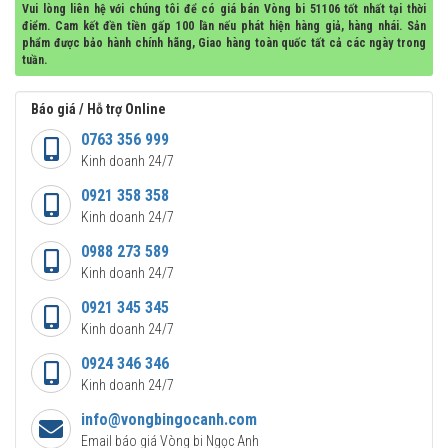
Vui lòng liên hệ với chúng tôi để có giá bán Vòng bi 51106 tốt nhất tại thời
điểm. Cam kết đền tiền gấp 100 lần nếu phát hiện hàng giả, hàng nhái. Sản
phẩm được bảo hành chính hãng, Giao hàng toàn quốc tất cả các ngày trong
tuần.
Báo giá / Hỗ trợ Online
0763 356 999
Kinh doanh 24/7
0921 358 358
Kinh doanh 24/7
0988 273 589
Kinh doanh 24/7
0921 345 345
Kinh doanh 24/7
0924 346 346
Kinh doanh 24/7
info@vongbingocanh.com
Email báo giá Vòng bi Ngọc Anh