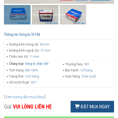
Thông tin
Vòng bi 51106
Đường kính trong (d):
30 mm
Đường kính ngoài (D):
47 mm
Chiều cao (H):
11 mm
Chủng loại:
Vòng bi chặn SKF
Thương hiệu:
SKF
Tình trạng:
Mới 100%
Bảo hành:
12 tháng
Trạng thái:
Còn hàng
Giao hàng:
Toàn Quốc
Hỗ trợ kỹ thuật:
24/7
[
Xem hướng dẫn mua hàng
]
Giá:
VUI LÒNG LIÊN HỆ
ĐẶT MUA NGAY