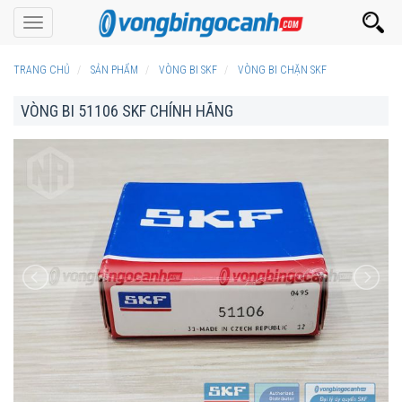
Toggle
navigation
TRANG CHỦ
SẢN PHẨM
VÒNG BI SKF
VÒNG BI CHẶN SKF
VÒNG BI 51106 SKF CHÍNH HÃNG