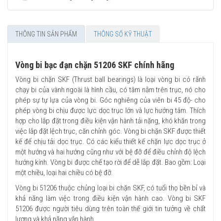
THÔNG TIN SẢN PHẨM
THÔNG SỐ KỸ THUẬT
Vòng bi bạc đạn chặn 51206 SKF chính hãng
Vòng bi chặn SKF (Thrust ball bearings) là loại vòng bi có rãnh
chạy bi của vành ngoài là hình cầu, có tâm nằm trên trục, nó cho
phép sự tự lựa của vòng bi. Góc nghiêng của viên bi 45 độ- cho
phép vòng bi chịu được lực dọc trục lớn và lực hướng tâm. Thích
hợp cho lắp đặt trong điều kiện vận hành tải nặng, khó khăn trong
việc lắp đặt lệch trục, căn chỉnh góc. Vòng bi chặn SKF được thiết
kế để chịu tải dọc trục. Có các kiểu thiết kế chặn lực dọc trục ở
một hướng và hai hướng cũng như với bệ đỡ để điều chỉnh độ lệch
hướng kính. Vòng bi được chế tạo rời để dễ lắp đặt. Bao gồm: Loại
một chiều, loại hai chiều có bệ đỡ.
Vòng bi 51206 thuộc chủng loại bi chặn SKF, có tuổi thọ bền bỉ và
khả năng làm việc trong điều kiện vận hành cao. Vòng bi SKF
51206 được người tiêu dùng trên toàn thế giới tin tưởng về chất
lượng và khả năng vận hành.