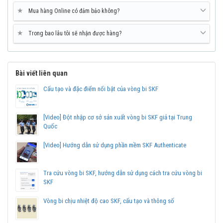
Vòng bi chặn hai hướng có thể chịu được tải trọng dọc trục theo
★
Mua hàng Online có đảm bảo không?
cả 2 hướng, nhờ đó có khả năng định vị dọc trục theo 2 hướng.
Tương tự vòng bi chặn hai hướng cũng không thể chịu được bất kỳ
★
Trong bao lâu tôi sẽ nhận được hàng?
tải trọng hướng kính nào.
Bài viết liên quan
Cấu tạo và đặc điểm nổi bật của vòng bi SKF
[Video] Đột nhập cơ sở sản xuất vòng bi SKF giả tại Trung
Quốc
[Video] Hướng dẫn sử dụng phần mềm SKF Authenticate
Tra cứu vòng bi SKF, hướng dẫn sử dụng cách tra cứu vòng bi
SKF
Vòng bi chịu nhiệt độ cao SKF, cấu tạo và thông số
Vòng bi SKF 51206 chính hãng, phân phối bởi Vòng bi Ngọc Anh -