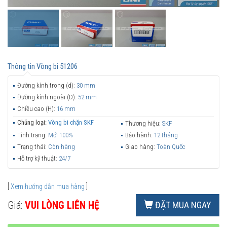
Thông tin
Vòng bi 51206
Đường kính trong (d):
30 mm
Đường kính ngoài (D):
52 mm
Chiều cao (H):
16 mm
Chủng loại:
Vòng bi chặn SKF
Thương hiệu:
SKF
Tình trạng:
Mới 100%
Bảo hành:
12 tháng
Trạng thái:
Còn hàng
Giao hàng:
Toàn Quốc
Hỗ trợ kỹ thuật:
24/7
[
Xem hướng dẫn mua hàng
]
Giá:
VUI LÒNG LIÊN HỆ
ĐẶT MUA NGAY