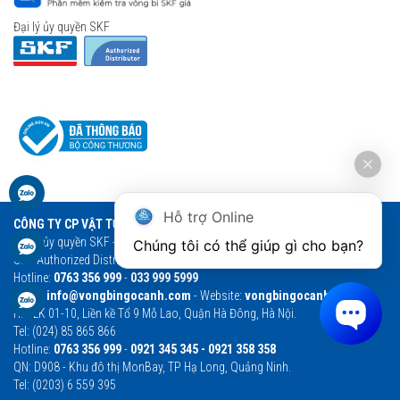
Đại lý ủy quyền SKF
Hỗ trợ Online
CÔNG TY CP VẬT TƯ THƯƠNG MẠI NGỌC ANH
Đại lý ủy quyền SKF - Vòng bi Ngọc Anh - Vòng bi SKF chính hãng
Chúng tôi có thể giúp gì cho bạn?
SKF Authorized Distributor
Hotline:
0763 356 999
-
033 999 5999
Email:
info@vongbingocanh.com
- Website:
vongbingocanh.com
HN: LK 01-10, Liền kề Tổ 9 Mỗ Lao, Quận Hà Đông, Hà Nội.
Tel: (024) 85 865 866
Hotline:
0763 356 999
-
0921 345 345 - 0921 358 358
QN: D908 - Khu đô thị MonBay, TP Hạ Long, Quảng Ninh.
Tel: (0203) 6 559 395