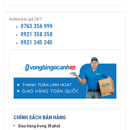
Đại lý uỷ quyền SKF.
Hotline báo giá 24/7
0763 356 999
0921 358 358
0921 345 345
Mua vòng bi SKF 51206 tại các Đại lý uỷ quyền để đảm bảo sản
phẩm chính hãng.
CHÍNH SÁCH BÁN HÀNG
Mua vòng bi bạc đạn SKF 51206 chính hãng ở đâu uy
tín?
Giao hàng trong 30 phút