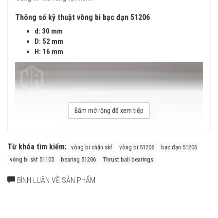
Thông số kỹ thuật vòng bi bạc đạn 51206
d: 30 mm
D: 52 mm
H: 16 mm
Bấm mở rộng để xem tiếp
Từ khóa tìm kiếm:
vòng bi chặn skf
vòng bi 51206
bạc đạn 51206
vòng bi skf 51105
bearing 51206
Thrust ball bearings
BÌNH LUẬN VỀ SẢN PHẨM
Vòng bi chặn một hướng