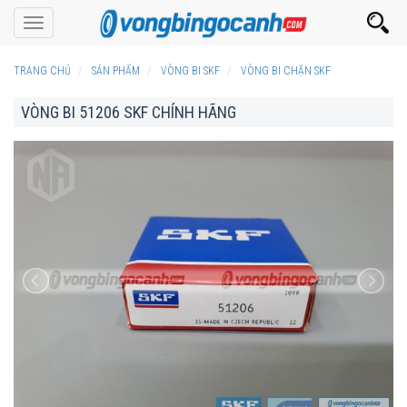
Toggle
navigation
TRANG CHỦ
SẢN PHẨM
VÒNG BI SKF
VÒNG BI CHẶN SKF
VÒNG BI 51206 SKF CHÍNH HÃNG