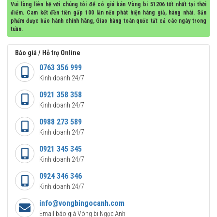
Vui lòng liên hệ với chúng tôi để có giá bán Vòng bi 51206 tốt nhất tại thời
điểm. Cam kết đền tiền gấp 100 lần nếu phát hiện hàng giả, hàng nhái. Sản
phẩm được bảo hành chính hãng, Giao hàng toàn quốc tất cả các ngày trong
tuần.
Báo giá / Hỗ trợ Online
0763 356 999
Kinh doanh 24/7
0921 358 358
Kinh doanh 24/7
0988 273 589
Kinh doanh 24/7
0921 345 345
Kinh doanh 24/7
0924 346 346
Kinh doanh 24/7
info@vongbingocanh.com
Email báo giá Vòng bi Ngọc Anh