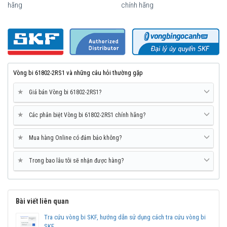
hãng
chính hãng
Vòng bi SKF 61802-2RS1 chính hãng, phân phối bởi Vòng bi Ngọc
Anh - Đại lý uỷ quyền SKF.
Mua vòng bi bạc đạn SKF 61802 chính hãng ở đâu uy
tín?
Vòng bi Ngọc Anh là đại lý ủy quyền SKF tại Việt Nam.
Vòng bi 61802-2RS1 và những câu hỏi thường gặp
Chuyên phân phối các sản phẩm SKF chính hãng, giá cạnh
tranh, Giao hàng toàn quốc.
★
Giá bán Vòng bi 61802-2RS1?
Liên hệ với
Vòng bi Ngọc Anh
để có báo giá tốt nhất vòng
bi SKF 61802 chính hãng.
★
Các phân biệt Vòng bi 61802-2RS1 chính hãng?
★
Mua hàng Online có đảm bảo không?
★
Trong bao lâu tôi sẽ nhận được hàng?
Bài viết liên quan
Tra cứu vòng bi SKF, hướng dẫn sử dụng cách tra cứu vòng bi
SKF