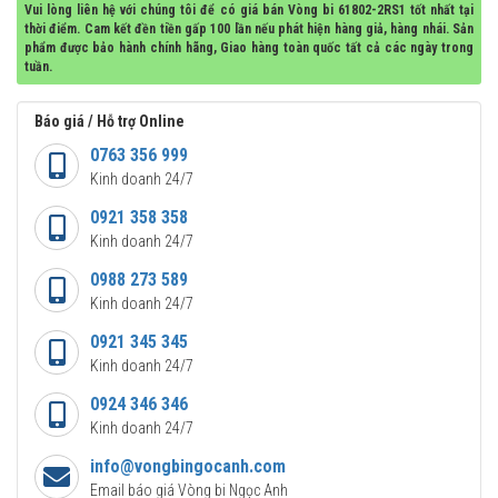
Vui lòng liên hệ với chúng tôi để có giá bán Vòng bi 61802-2RS1 tốt nhất tại
thời điểm. Cam kết đền tiền gấp 100 lần nếu phát hiện hàng giả, hàng nhái. Sản
phẩm được bảo hành chính hãng, Giao hàng toàn quốc tất cả các ngày trong
tuần.
Báo giá / Hỗ trợ Online
0763 356 999
Kinh doanh 24/7
0921 358 358
Kinh doanh 24/7
0988 273 589
Kinh doanh 24/7
0921 345 345
Kinh doanh 24/7
0924 346 346
Kinh doanh 24/7
info@vongbingocanh.com
Email báo giá Vòng bi Ngọc Anh