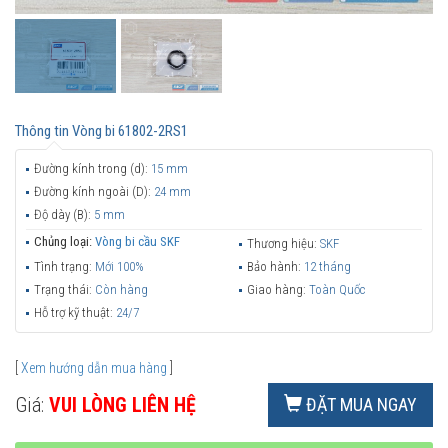
Thông tin
Vòng bi 61802-2RS1
Đường kính trong (d):
15 mm
Đường kính ngoài (D):
24 mm
Độ dày (B):
5 mm
Chủng loại:
Vòng bi cầu SKF
Thương hiệu:
SKF
Tình trạng:
Mới 100%
Bảo hành:
12 tháng
Trạng thái:
Còn hàng
Giao hàng:
Toàn Quốc
Hỗ trợ kỹ thuật:
24/7
[
Xem hướng dẫn mua hàng
]
Giá:
VUI LÒNG LIÊN HỆ
ĐẶT MUA NGAY