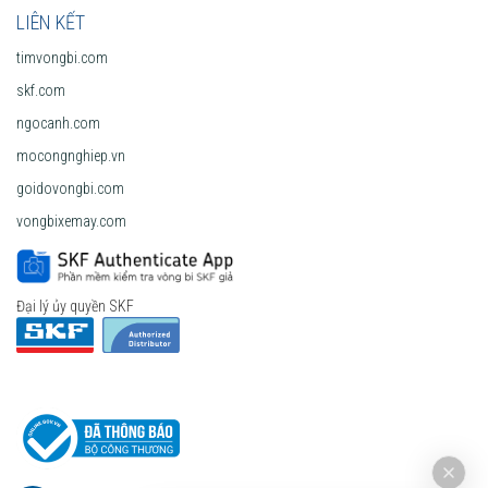
LIÊN KẾT
timvongbi.com
skf.com
ngocanh.com
mocongnghiep.vn
goidovongbi.com
vongbixemay.com
Đại lý ủy quyền SKF