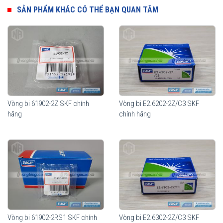
nhằm đáp ứng tối đa công năng sử dụng cũng như giảm thiểu chi
SẢN PHẨM KHÁC CÓ THỂ BẠN QUAN TÂM
phí cho từng nhu cầu sử dụng của thiết bị.
Vòng bi SKF 61802-2RS1
Vòng bi 61902-2Z SKF chính
Vòng bi E2.6202-2Z/C3 SKF
hãng
chính hãng
Vòng bi SKF 61802-2RS1 có sẵn mỡ bôi trơn bên trong và sử dụng
2 nắp chắn mỡ bằng cao su (2RS1), thích hợp sử dụng trong môi
trường bụi bẩn và có yếu tố nước.
Vòng bi 61902-2RS1 SKF chính
Vòng bi E2.6302-2Z/C3 SKF