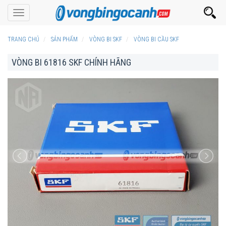
Toggle
navigation
TRANG CHỦ
SẢN PHẨM
VÒNG BI SKF
VÒNG BI CẦU SKF
VÒNG BI 61816 SKF CHÍNH HÃNG