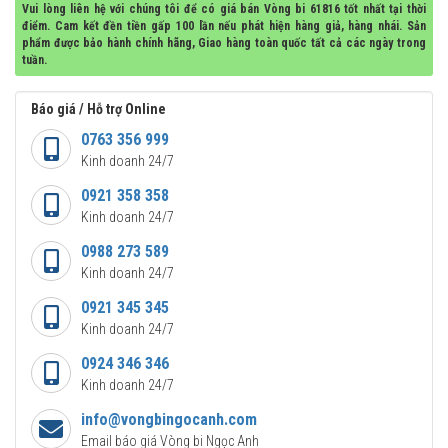
Vui lòng liên hệ với chúng tôi để có giá bán Vòng bi 61816 tốt nhất tại thời
điểm. Cam kết đền tiền gấp 100 lần nếu phát hiện hàng giả, hàng nhái. Sản
phẩm được bảo hành chính hãng, Giao hàng toàn quốc tất cả các ngày trong
tuần.
Báo giá / Hỗ trợ Online
0763 356 999
Kinh doanh 24/7
0921 358 358
Kinh doanh 24/7
0988 273 589
Kinh doanh 24/7
0921 345 345
Kinh doanh 24/7
0924 346 346
Kinh doanh 24/7
info@vongbingocanh.com
Email báo giá Vòng bi Ngọc Anh