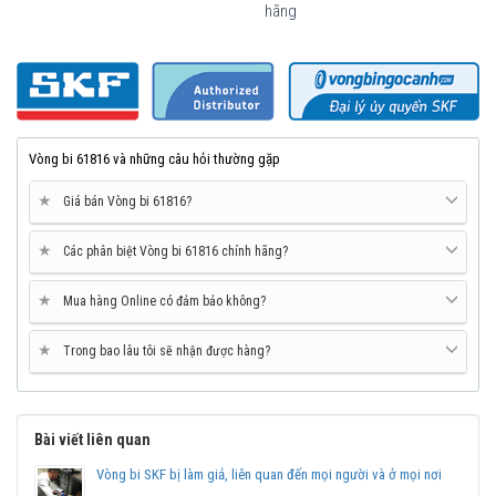
Đại lý uỷ quyền SKF
hãng
Mua vòng bi bạc đạn SKF 61816 chính hãng ở đâu uy
tín?
Vòng bi 61816 và những câu hỏi thường gặp
★
Giá bán Vòng bi 61816?
★
Các phân biệt Vòng bi 61816 chính hãng?
★
Mua hàng Online có đảm bảo không?
★
Trong bao lâu tôi sẽ nhận được hàng?
Bài viết liên quan
Vòng bi Ngọc Anh là
Đại lý ủy quyền SKF
tại Việt Nam.
Chuyên phân phối các sản phẩm SKF chính hãng, giá cạnh
Vòng bi SKF bị làm giả, liên quan đến mọi người và ở mọi nơi
tranh, Giao hàng toàn quốc.