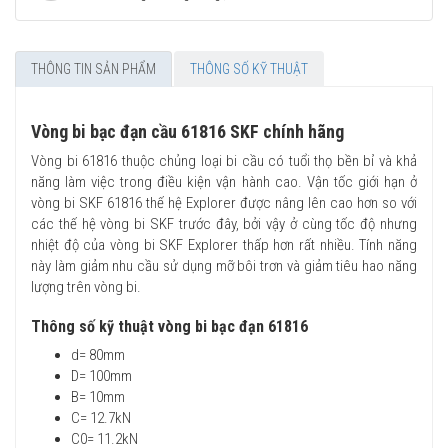
THÔNG TIN SẢN PHẨM
THÔNG SỐ KỸ THUẬT
Vòng bi bạc đạn cầu 61816 SKF chính hãng
Vòng bi 61816 thuộc chủng loại bi cầu có tuổi thọ bền bỉ và khả
năng làm việc trong điều kiện vận hành cao. Vận tốc giới hạn ở
vòng bi SKF 61816 thế hệ Explorer được nâng lên cao hơn so với
các thế hệ vòng bi SKF trước đây, bởi vậy ở cùng tốc độ nhưng
nhiệt độ của vòng bi SKF Explorer thấp hơn rất nhiều. Tính năng
này làm giảm nhu cầu sử dụng mỡ bôi trơn và giảm tiêu hao năng
lượng trên vòng bi.
Thông số kỹ thuật vòng bi bạc đạn 61816
d= 80mm
D= 100mm
B= 10mm
C= 12.7kN
C0= 11.2kN