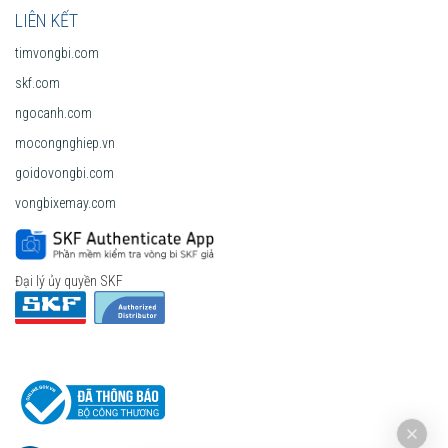
LIÊN KẾT
timvongbi.com
skf.com
ngocanh.com
mocongnghiep.vn
goidovongbi.com
vongbixemay.com
Đại lý ủy quyền SKF