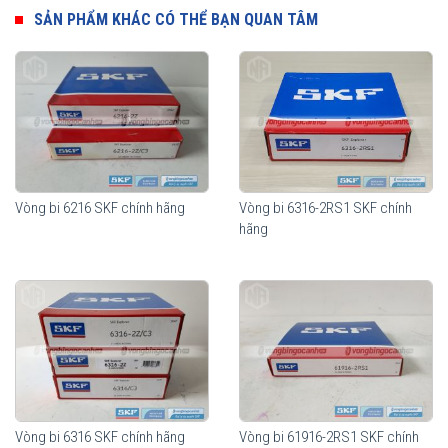
Vòng bi cầu SKF 61816 có nhiều model cấu tạo khác nhau để phù
SẢN PHẨM KHÁC CÓ THỂ BẠN QUAN TÂM
hợp với nhiều nhu cầu sử dụng của khách hàng, cấu tạo khác nhau
nhằm đáp ứng tối đa công năng sử dụng cũng như giảm thiểu chi
phí cho từng nhu cầu sử dụng của thiết bị.
Vòng bi SKF 61816
Vòng bi 6216 SKF chính hãng
Vòng bi 6316-2RS1 SKF chính
hãng
Vòng bi SKF 61816 phân phối chính hãng bởi Vòng bi Ngọc Anh -
Vòng bi 6316 SKF chính hãng
Vòng bi 61916-2RS1 SKF chính