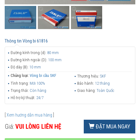
Thông tin
Vòng bi 61816
Đường kính trong (d):
80 mm
Đường kính ngoài (D):
100 mm
Độ dày (B):
10 mm
Chủng loại:
Vòng bi cầu SKF
Thương hiệu:
SKF
Tình trạng:
Mới 100%
Bảo hành:
12 tháng
Trạng thái:
Còn hàng
Giao hàng:
Toàn Quốc
Hỗ trợ kỹ thuật:
24/7
[
Xem hướng dẫn mua hàng
]
Giá:
VUI LÒNG LIÊN HỆ
ĐẶT MUA NGAY