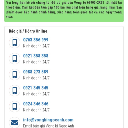
Vui lòng liên hệ với chúng tôi để có giá bán Vòng bi 61905-2RS1 tốt nhất tại
thời điểm. Cam kết đền tiền gấp 100 lần nếu phát hiện hàng giả, hàng nhái. Sản
phẩm được bảo hành chính hãng, Giao hàng toàn quốc tất cả các ngày trong
tuần.
Báo giá / Hỗ trợ Online
0763 356 999
Kinh doanh 24/7
0921 358 358
Kinh doanh 24/7
0988 273 589
Kinh doanh 24/7
0921 345 345
Kinh doanh 24/7
0924 346 346
Kinh doanh 24/7
info@vongbingocanh.com
Email báo giá Vòng bi Ngọc Anh