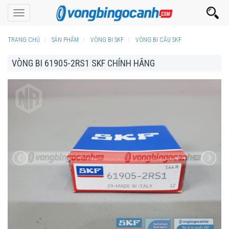
Toggle
navigation
TRANG CHỦ
SẢN PHẨM
VÒNG BI SKF
VÒNG BI CẦU SKF
VÒNG BI 61905-2RS1 SKF CHÍNH HÃNG