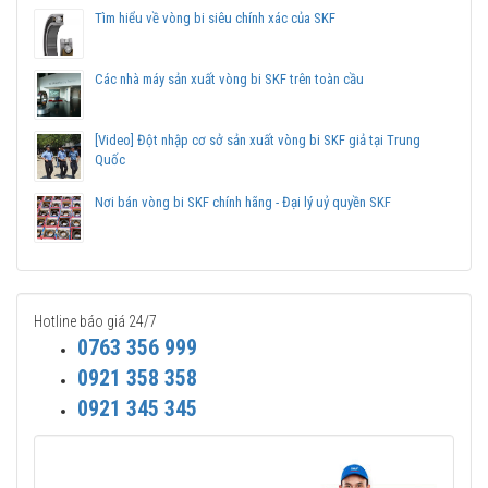
tranh, Giao hàng toàn quốc.
Tìm hiểu về vòng bi siêu chính xác của SKF
Liên hệ với
Vòng bi Ngọc Anh
để có báo giá tốt nhất vòng
bi SKF 61905 chính hãng.
Các nhà máy sản xuất vòng bi SKF trên toàn cầu
[Video] Đột nhập cơ sở sản xuất vòng bi SKF giả tại Trung
Quốc
Nơi bán vòng bi SKF chính hãng - Đại lý uỷ quyền SKF
Hotline báo giá 24/7
0763 356 999
0921 358 358
0921 345 345