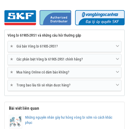
Vòng bi 61905-2RS1 và những câu hỏi thường gặp
★
Giá bán Vòng bi 61905-2RS1?
★
Các phân biệt Vòng bi 61905-2RS1 chính hãng?
★
Mua hàng Online có đảm bảo không?
★
Trong bao lâu tôi sẽ nhận được hàng?
Mua vòng bi SKF 61905 tại các Đại lý uỷ quyền để đảm bảo sản
phẩm chính hãng.
Mua vòng bi bạc đạn SKF 61905 chính hãng ở đâu uy
Bài viết liên quan
tín?
Vòng bi Ngọc Anh là đại lý ủy quyền SKF tại Việt Nam.
Những nguyên nhân gây hư hỏng vòng bi sớm và cách khắc
phục
Chuyên phân phối các sản phẩm SKF chính hãng, giá cạnh