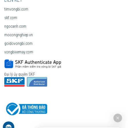
timvongbi.com
skf.com
ngocanh.com
mocongnghiep.vn
goidovongbi.com
vongbixemay.com
Đại lý ủy quyền SKF