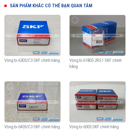
nhằm đáp ứng tối đa công năng sử dụng cũng như giảm thiểu chi
SẢN PHẨM KHÁC CÓ THỂ BẠN QUAN TÂM
phí cho từng nhu cầu sử dụng của thiết bị.
Vòng bi SKF 61905
Vòng bi 6305/C3 SKF chính hãng
Vòng bi 61805-2RS1 SKF chính
hãng
Vòng bi SKF 61905 có sẵn mỡ bôi trơn bên trong và sử dụng 2 nắp
chắn mỡ (2RS1), thích hợp sử dụng trong môi trường bụi bẩn
Vòng bi 6405/C3 SKF chính hãng
Vòng bi 6005 SKF chính hãng