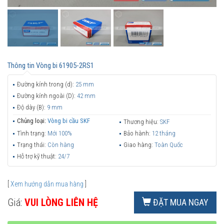
Thông tin
Vòng bi 61905-2RS1
Đường kính trong (d):
25 mm
Đường kính ngoài (D):
42 mm
Độ dày (B):
9 mm
Chủng loại:
Vòng bi cầu SKF
Thương hiệu:
SKF
Tình trạng:
Mới 100%
Bảo hành:
12 tháng
Trạng thái:
Còn hàng
Giao hàng:
Toàn Quốc
Hỗ trợ kỹ thuật:
24/7
[
Xem hướng dẫn mua hàng
]
Giá:
VUI LÒNG LIÊN HỆ
ĐẶT MUA NGAY