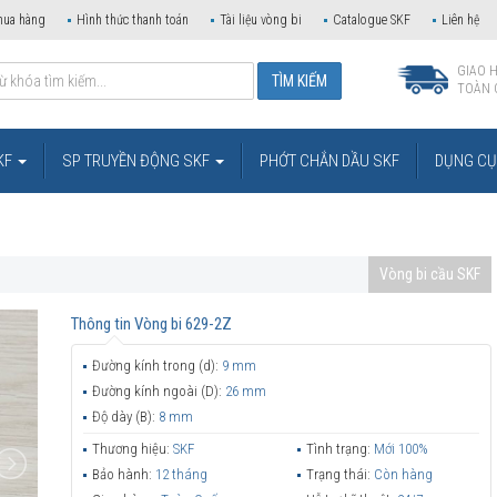
mua hàng
Hình thức thanh toán
Tài liệu vòng bi
Catalogue SKF
Liên hệ
GIAO 
TOÀN 
KF
SP TRUYỀN ĐỘNG SKF
PHỚT CHẮN DẦU SKF
DỤNG CỤ 
Vòng bi cầu SKF
Thông tin
Vòng bi 629-2Z
Đường kính trong (d):
9 mm
Đường kính ngoài (D):
26 mm
Độ dày (B):
8 mm
Thương hiệu:
SKF
Tình trạng:
Mới 100%
Bảo hành:
12 tháng
Trạng thái:
Còn hàng