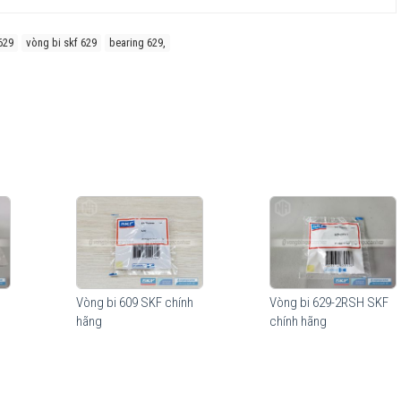
629
vòng bi skf 629
bearing 629,
ất nhiều so với các hãng vòng bi khác trên thị trường, điều này đã được
hứng.
để phù hợp với nhiều nhu cầu sử dụng của khách hàng, cấu tạo khác nhau
Vòng bi 609 SKF chính
Vòng bi 629-2RSH SKF
iểu chi phí cho từng nhu cầu sử dụng của thiết bị.
hãng
chính hãng