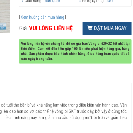
Giao hàng:
Toàn Quốc
Hỗ trợ kỹ thuật:
24/7
[
Xem hướng dẫn mua hàng
]
Giá:
VUI LÒNG LIÊN HỆ
ĐẶT MUA NGAY
Vui lòng liên hệ với chúng tôi để có giá bán Vòng bi 629-2Z tốt nhất tại
thời điểm. Cam kết đền tiền gấp 100 lần nếu phát hiện hàng giả, hàng
nhái. Sản phẩm được bảo hành chính hãng, Giao hàng toàn quốc tất cả
các ngày trong tuần.
 có tuổi thọ bền bỉ và khả năng làm việc trong điều kiện vận hành cao. Vận
g lên cao hơn so với các thế hệ vòng bi SKF trước đây, bởi vậy ở cùng tốc
t nhiều. Tính năng này làm giảm nhu cầu sử dụng mỡ bôi trơn và giảm tiêu