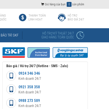
Giỏ hàng của bạn:
0
sản phẩm
HÀNG
THANH TOÁN
HỖ TRỢ
QUỐC
LINH HOẠT
BÁO GIÁ 24/7
HỖ TRỢ KỸ THUẬT 24/7
BẢO TRÌ SKF
GIAO HÀNG TOÀN QUỐC
Báo giá / Hỗ trợ 24/7 (Hotline - SMS - Zalo)
0924 346 346
Kinh doanh 24/7
0921 358 358
Kinh doanh 24/7
0988 273 589
Kinh doanh 24/7