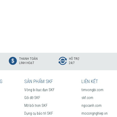
THANH TOÁN
HỖ TRỢ
LINH HOẠT
24/7
NG
SẢN PHẨM SKF
LIÊN KẾT
Vòng bi bạc đạn SKF
timvongbi.com
Gối đỡ SKF
skf.com
Mỡ bôi trơn SKF
ngocanh.com
Dụng cụ bảo trì SKF
mocongnghiep.vn