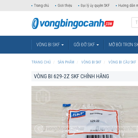
Trang chủ
Giới thiệu
Đại lý ủy quyền SKF
Hướng dẫn 
VÒNG BI SKF
GỐI ĐỠ SKF
MỠ BÔI TRƠN S
TRANG CHỦ
SẢN PHẨM
VÒNG BI SKF
VÒNG BI CẦU SKF
VÒNG BI 629-2Z SKF CHÍNH HÃNG