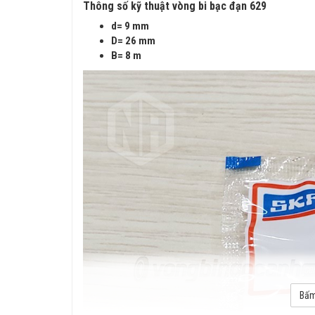
Thông số kỹ thuật vòng bi bạc đạn 629
d= 9 mm
D= 26 mm
B= 8 m
Bấm