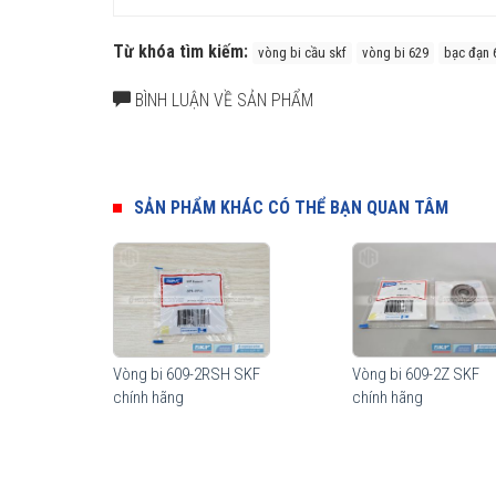
Từ khóa tìm kiếm:
vòng bi cầu skf
vòng bi 629
bạc đạn 
BÌNH LUẬN VỀ SẢN PHẨM
SẢN PHẨM KHÁC CÓ THỂ BẠN QUAN TÂM
Tuổi thọ của vòng bi SKF 629 thế hệ Explorer bền bỉ hơn r
hàng triệu khách hàng khắp nơi trên toàn thế giới kiểm c
Cấu tạo vòng bi 629
Vòng bi cầu SKF 629 có nhiều model cấu tạo khác nhau 
Vòng bi 609-2RSH SKF
Vòng bi 609-2Z SKF
nhằm đáp ứng tối đa công năng sử dụng cũng như giảm th
chính hãng
chính hãng
Vòng bi SKF 629