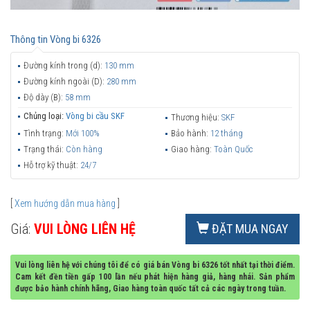
Thông tin
Vòng bi 6326
Đường kính trong (d):
130 mm
Đường kính ngoài (D):
280 mm
Độ dày (B):
58 mm
Chủng loại:
Vòng bi cầu SKF
Thương hiệu:
SKF
Tình trạng:
Mới 100%
Bảo hành:
12 tháng
Trạng thái:
Còn hàng
Giao hàng:
Toàn Quốc
Hỗ trợ kỹ thuật:
24/7
[
Xem hướng dẫn mua hàng
]
Giá:
VUI LÒNG LIÊN HỆ
ĐẶT MUA NGAY
Vui lòng liên hệ với chúng tôi để có giá bán Vòng bi 6326 tốt nhất tại thời điểm.
Cam kết đền tiền gấp 100 lần nếu phát hiện hàng giả, hàng nhái. Sản phẩm
được bảo hành chính hãng, Giao hàng toàn quốc tất cả các ngày trong tuần.