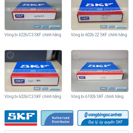
phẩm chính hãng.
Mua vòng bi bạc đạn SKF 6326 chính hãng ở đâu uy
tín?
Vòng bi Ngọc Anh là
Đại lý ủy quyền SKF tại Việt Nam
.
Chuyên phân phối các sản phẩm SKF chính hãng, giá cạnh
Vòng bi 6226/C3 SKF chính hãng
Vòng bi 6026-2Z SKF chính hãng
tranh, Giao hàng toàn quốc.
Liên hệ với
Vòng bi Ngọc Anh
để có báo giá tốt nhất vòng
bi SKF 6326 chính hãng.
Vòng bi 6326/C3 SKF chính hãng
Vòng bi 61926 SKF chính hãng