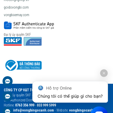
goidovongbi.com
vongbixemay.com
Đại lý ủy quyền SKF
Hỗ trợ Online
CÔNG TY CP VẬT TƯ THƯƠNG MẠI NGỌC ANH
Đại lý ủy quyền SKF - Vòng bi Ngọc Anh - Vòng bi SKF chính hãng
Chúng tôi có thể giúp gì cho bạn?
SKF Authorized Distributor
Hotline:
0763 356 999
-
033 999 5999
Email:
info@vongbingocanh.com
- Website:
vongbingocanh.com