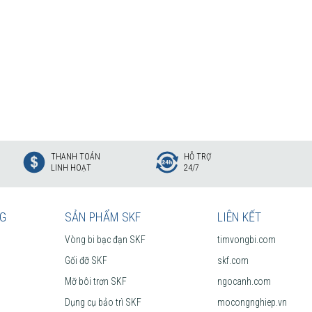
THANH TOÁN
HỖ TRỢ
LINH HOẠT
24/7
NG
SẢN PHẨM SKF
LIÊN KẾT
Vòng bi bạc đạn SKF
timvongbi.com
Gối đỡ SKF
skf.com
Mỡ bôi trơn SKF
ngocanh.com
Dụng cụ bảo trì SKF
mocongnghiep.vn