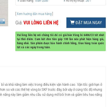
Giao hàng:
Toàn Quốc
Hỗ trợ kỹ thuật:
24/7
[
Xem hướng dẫn mua hàng
]
Giá:
VUI LÒNG LIÊN HỆ
ĐẶT MUA NGAY
Vui lòng liên hệ với chúng tôi để có giá bán Vòng bi 6406/C3 tốt nhất
tại thời điểm. Cam kết đền tiền gấp 100 lần nếu phát hiện hàng giả,
hàng nhái. Sản phẩm được bảo hành chính hãng, Giao hàng toàn quốc
tất cả các ngày trong tuần.
 bỉ và khả năng làm việc trong điều kiện vận hành cao. Vận tốc giới hạn ở
hơn so với các thế hệ vòng bi SKF trước đây, bởi vậy ở cùng tốc độ nhưng
Tính năng này làm giảm nhu cầu sử dụng mỡ bôi trơn và giảm tiêu hao năng