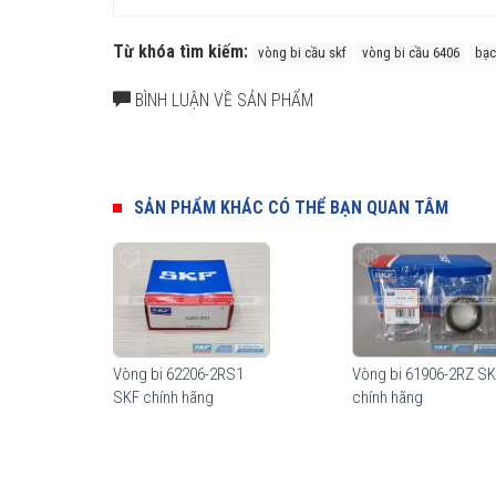
Từ khóa tìm kiếm:
vòng bi cầu skf
vòng bi cầu 6406
bạc
BÌNH LUẬN VỀ SẢN PHẨM
SẢN PHẨM KHÁC CÓ THỂ BẠN QUAN TÂM
Tuổi thọ của vòng bi SKF 6406/C3 thế hệ Explorer bền bỉ h
được hàng triệu khách hàng khắp nơi trên toàn thế giới 
Cấu tạo vòng bi 6406/C3
Vòng bi cầu SKF 6406/C3 có nhiều model cấu tạo khác n
Vòng bi 62206-2RS1
Vòng bi 61906-2RZ S
nhau nhằm đáp ứng tối đa công năng sử dụng cũng như gi
SKF chính hãng
chính hãng
Vòng bi SKF 6406/C3