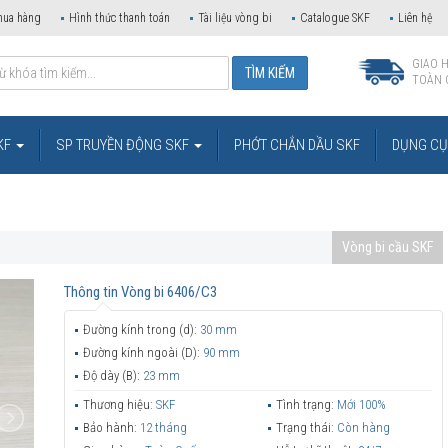
mua hàng
Hình thức thanh toán
Tài liệu vòng bi
Catalogue SKF
Liên hệ
GIAO 
TOÀN 
KF
SP TRUYỀN ĐỘNG SKF
PHỚT CHẮN DẦU SKF
DỤNG CỤ 
Vòng bi cầu SKF
Thông tin
Vòng bi 6406/C3
Đường kính trong (d):
30 mm
Đường kính ngoài (D):
90 mm
Độ dày (B):
23 mm
Thương hiệu:
SKF
Tình trạng:
Mới 100%
Bảo hành:
12 tháng
Trạng thái:
Còn hàng