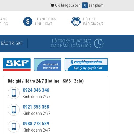
Giỏ hàng của bạn:
0
sản phẩm
HÀNG
THANH TOÁN
HỖ TRỢ
QUỐC
LINH HOẠT
BÁO GIÁ 24/7
HỖ TRỢ KỸ THUẬT 24/7
BẢO TRÌ SKF
GIAO HÀNG TOÀN QUỐC
Báo giá / Hỗ trợ 24/7 (Hotline - SMS - Zalo)
0924 346 346
Kinh doanh 24/7
0921 358 358
Kinh doanh 24/7
0988 273 589
Kinh doanh 24/7