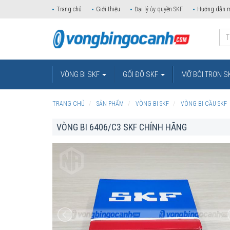
Trang chủ
Giới thiệu
Đại lý ủy quyền SKF
Hướng dẫn 
VÒNG BI SKF
GỐI ĐỠ SKF
MỠ BÔI TRƠN S
TRANG CHỦ
SẢN PHẨM
VÒNG BI SKF
VÒNG BI CẦU SKF
VÒNG BI 6406/C3 SKF CHÍNH HÃNG