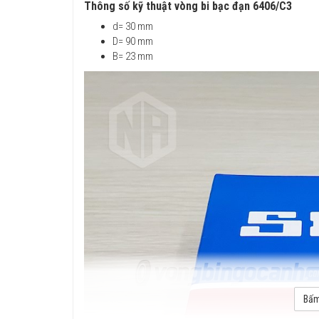
Thông số kỹ thuật vòng bi bạc đạn 6406/C3
d= 30 mm
D= 90 mm
B= 23 mm
Bấm