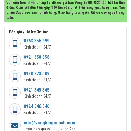
Vui lòng liên hệ với chúng tôi để có giá bán Vòng bi HK 2520 tốt nhất tại thời
điểm. Cam kết đền tiền gấp 100 lần nếu phát hiện hàng giả, hàng nhái. Sản
phẩm được bảo hành chính hãng, Giao hàng toàn quốc tất cả các ngày trong
tuần.
Báo giá / Hỗ trợ Online
0763 356 999
Kinh doanh 24/7
0921 358 358
Kinh doanh 24/7
0988 273 589
Kinh doanh 24/7
0921 345 345
Kinh doanh 24/7
0924 346 346
Kinh doanh 24/7
info@vongbingocanh.com
Email báo giá Vòng bi Ngọc Anh