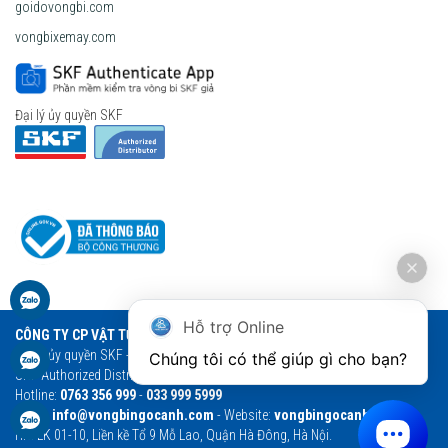
goidovongbi.com
vongbixemay.com
Đại lý ủy quyền SKF
Hỗ trợ Online
CÔNG TY CP VẬT TƯ THƯƠNG MẠI NGỌC ANH
Đại lý ủy quyền SKF - Vòng bi Ngọc Anh - Vòng bi SKF chính hãng
Chúng tôi có thể giúp gì cho bạn?
SKF Authorized Distributor
Hotline:
0763 356 999
-
033 999 5999
Email:
info@vongbingocanh.com
- Website:
vongbingocanh.com
HN: LK 01-10, Liền kề Tổ 9 Mỗ Lao, Quận Hà Đông, Hà Nội.