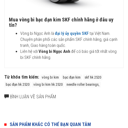
Mua vòng bi bạc đạn kim SKF chính hãng ở đâu uy
tín?
Vòng bi Ngọc Anh là
đại lý ủy quyền SKF
tại Việt Nam.
Chuyên phân phối các sản phẩm SKF chính hãng, giá cạnh
tranh, Giao hàng toàn quốc.
Liên hệ với
Vòng bi Ngọc Anh
để có báo giá tốt nhất vòng
bi SKF chính hãng.
Từ khóa tìm kiếm:
vòng bi kim
bạc đạn kim
skf hk 2520
bạc đạn hk 2520
vòng bi kim hk 2520
needle roller bearings,
BÌNH LUẬN VỀ SẢN PHẨM
SẢN PHẨM KHÁC CÓ THỂ BẠN QUAN TÂM