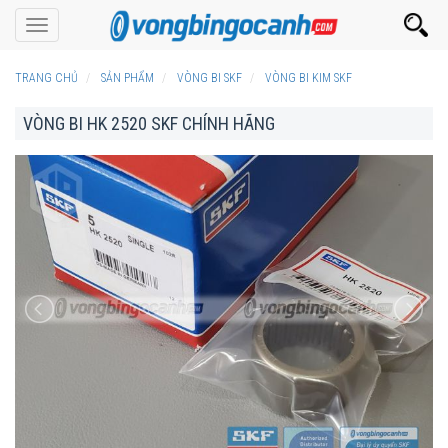
Toggle
navigation
TRANG CHỦ
SẢN PHẨM
VÒNG BI SKF
VÒNG BI KIM SKF
VÒNG BI HK 2520 SKF CHÍNH HÃNG