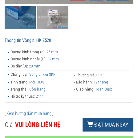
Thông tin
Vòng bi HK 2520
Đường kính trong (d):
25 mm
Đường kính ngoài (D):
32 mm
Độ dày (B):
20 mm
Chủng loại:
Vòng bi kim SKF
Thương hiệu:
SKF
Tình trạng:
Mới 100%
Bảo hành:
12 tháng
Trạng thái:
Còn hàng
Giao hàng:
Toàn Quốc
Hỗ trợ kỹ thuật:
24/7
[
Xem hướng dẫn mua hàng
]
Giá:
VUI LÒNG LIÊN HỆ
ĐẶT MUA NGAY