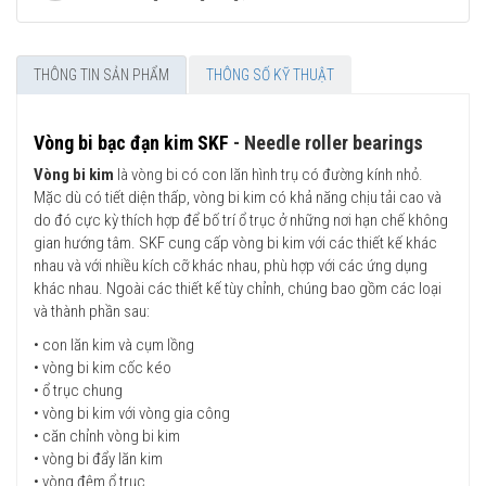
THÔNG TIN SẢN PHẨM
THÔNG SỐ KỸ THUẬT
Vòng bi bạc đạn kim SKF
- Needle roller bearings
Vòng bi kim
là vòng bi có con lăn hình trụ có đường kính nhỏ.
Mặc dù có tiết diện thấp, vòng bi kim có khả năng chịu tải cao và
do đó cực kỳ thích hợp để bố trí ổ trục ở những nơi hạn chế không
gian hướng tâm. SKF cung cấp vòng bi kim với các thiết kế khác
nhau và với nhiều kích cỡ khác nhau, phù hợp với các ứng dụng
khác nhau. Ngoài các thiết kế tùy chỉnh, chúng bao gồm các loại
và thành phần sau:
• con lăn kim và cụm lồng
• vòng bi kim cốc kéo
• ổ trục chung
• vòng bi kim với vòng gia công
• căn chỉnh vòng bi kim
• vòng bi đẩy lăn kim
• vòng đệm ổ trục