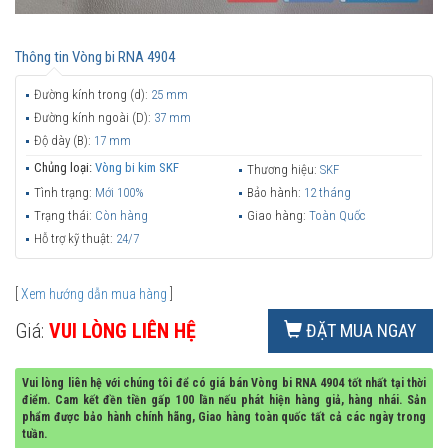
Thông tin
Vòng bi RNA 4904
Đường kính trong (d):
25 mm
Đường kính ngoài (D):
37 mm
Độ dày (B):
17 mm
Chủng loại:
Vòng bi kim SKF
Thương hiệu:
SKF
Tình trạng:
Mới 100%
Bảo hành:
12 tháng
Trạng thái:
Còn hàng
Giao hàng:
Toàn Quốc
Hỗ trợ kỹ thuật:
24/7
[
Xem hướng dẫn mua hàng
]
Giá:
VUI LÒNG LIÊN HỆ
ĐẶT MUA NGAY
Vui lòng liên hệ với chúng tôi để có giá bán Vòng bi RNA 4904 tốt nhất tại thời
điểm. Cam kết đền tiền gấp 100 lần nếu phát hiện hàng giả, hàng nhái. Sản
phẩm được bảo hành chính hãng, Giao hàng toàn quốc tất cả các ngày trong
tuần.