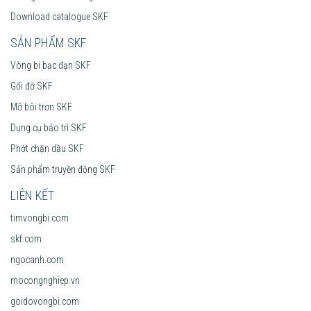
Download catalogue SKF
SẢN PHẨM SKF
Vòng bi bạc đạn SKF
Gối đỡ SKF
Mỡ bôi trơn SKF
Dụng cụ bảo trì SKF
Phớt chặn dầu SKF
Sản phẩm truyền động SKF
LIÊN KẾT
timvongbi.com
skf.com
ngocanh.com
mocongnghiep.vn
goidovongbi.com