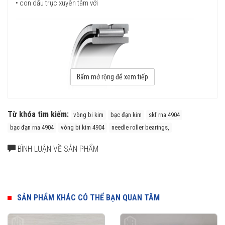
• con dấu trục xuyên tâm với
Bấm mở rộng để xem tiếp
Từ khóa tìm kiếm:
vòng bi kim
bạc đạn kim
skf rna 4904
bạc đạn rna 4904
vòng bi kim 4904
needle roller bearings,
BÌNH LUẬN VỀ SẢN PHẨM
SẢN PHẨM KHÁC CÓ THỂ BẠN QUAN TÂM
Mua vòng bi bạc đạn kim SKF chính hãng ở đâu uy