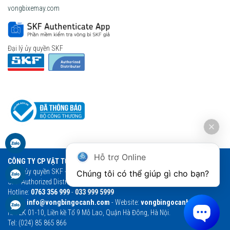
vongbixemay.com
Đại lý ủy quyền SKF
Hỗ trợ Online
CÔNG TY CP VẬT TƯ THƯƠNG MẠI NGỌC ANH
Đại lý ủy quyền SKF - Vòng bi Ngọc Anh - Vòng bi SKF chính hãng
Chúng tôi có thể giúp gì cho bạn?
SKF Authorized Distributor
Hotline:
0763 356 999
-
033 999 5999
Email:
info@vongbingocanh.com
- Website:
vongbingocanh.com
HN: LK 01-10, Liền kề Tổ 9 Mỗ Lao, Quận Hà Đông, Hà Nội.
Tel: (024) 85 865 866