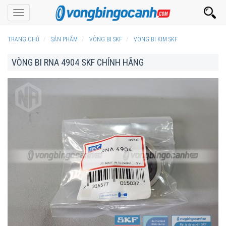
Toggle
navigation
TRANG CHỦ
SẢN PHẨM
VÒNG BI SKF
VÒNG BI KIM SKF
VÒNG BI RNA 4904 SKF CHÍNH HÃNG