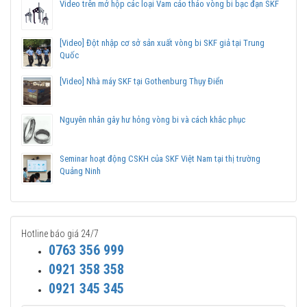
Video trên mở hộp các loại Vam cảo tháo vòng bi bạc đạn SKF
sản phẩm chính hãng.
Mua vòng bi bạc đạn SKF NJ 2308 ECP chính hãng ở
[Video] Đột nhập cơ sở sản xuất vòng bi SKF giả tại Trung
đâu uy tín?
Quốc
Vòng bi Ngọc Anh là đại lý ủy quyền SKF tại Việt Nam.
[Video] Nhà máy SKF tại Gothenburg Thụy Điển
Chuyên phân phối các sản phẩm SKF chính hãng, giá cạnh
tranh, Giao hàng toàn quốc.
Liên hệ với
Vòng bi Ngọc Anh
để có báo giá tốt nhất vòng
Nguyên nhân gây hư hỏng vòng bi và cách khắc phục
bi SKF NJ 2308 ECP chính hãng.
Seminar hoạt động CSKH của SKF Việt Nam tại thị trường
Quảng Ninh
Hotline báo giá 24/7
0763 356 999
0921 358 358
0921 345 345