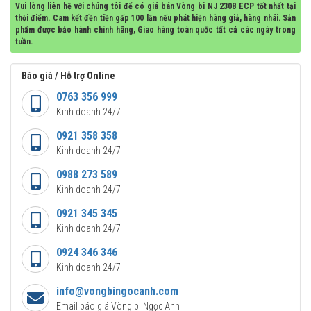
Vui lòng liên hệ với chúng tôi để có giá bán Vòng bi NJ 2308 ECP tốt nhất tại
thời điểm. Cam kết đền tiền gấp 100 lần nếu phát hiện hàng giả, hàng nhái. Sản
phẩm được bảo hành chính hãng, Giao hàng toàn quốc tất cả các ngày trong
tuần.
Báo giá / Hỗ trợ Online
0763 356 999
Kinh doanh 24/7
0921 358 358
Kinh doanh 24/7
0988 273 589
Kinh doanh 24/7
0921 345 345
Kinh doanh 24/7
0924 346 346
Kinh doanh 24/7
info@vongbingocanh.com
Email báo giá Vòng bi Ngọc Anh