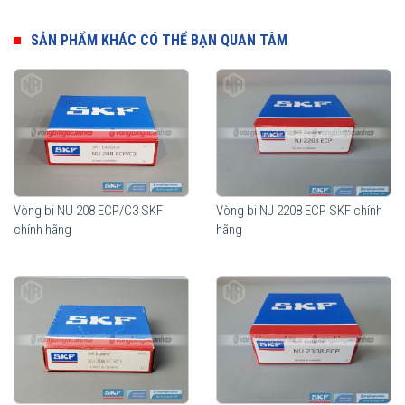
Ưu điểm của vòng bi đũa đỡ SKF
Thành phần quan trọng nhất của vòng bi đũa đỡ SKF là các con
SẢN PHẨM KHÁC CÓ THỂ BẠN QUAN TÂM
lăn hình trụ. Biên dạng hình học của con lăn dạng logarithmic giúp
phân bổ tải trọng một cách tối ưu trên toàn bộ vùng tiếp xúc trong
vòng bi. Độ nhẵn bề mặt của con lăn tối đa khả năng hình thành
màng bôi trơn, giúp tối ưu hoá chuyển động lăn của con lăn. Lợi
ích mang lại từ những tính năng vượt trội này so với thiết kế truyền
thống là khả năng nâng cao độ tin cậy khi vận hành và khả năng
chịu sự lệch trục tốt hơn.
Vòng bi NU 208 ECP/C3 SKF
Vòng bi NJ 2208 ECP SKF chính
chính hãng
hãng