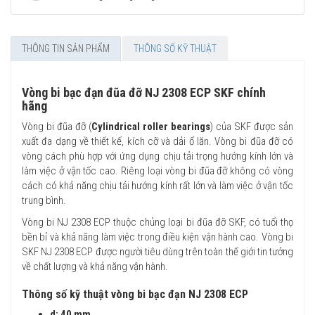
THÔNG TIN SẢN PHẨM
THÔNG SỐ KỸ THUẬT
Vòng bi bạc đạn đũa đỡ NJ 2308 ECP SKF chính
hãng
Vòng bi đũa đỡ (
Cylindrical roller bearings
) của SKF được sản
xuất đa dạng về thiết kế, kích cỡ và dải ổ lăn. Vòng bi đũa đỡ có
vòng cách phù hợp với ứng dụng chịu tải trọng hướng kính lớn và
làm việc ở vận tốc cao. Riêng loại vòng bi đũa đỡ không có vòng
cách có khả năng chịu tải hướng kính rất lớn và làm việc ở vận tốc
trung bình.
Vòng bi NJ 2308 ECP thuộc chủng loại bi đũa đỡ SKF, có tuổi thọ
bền bỉ và khả năng làm việc trong điều kiện vận hành cao. Vòng bi
SKF NJ 2308 ECP được người tiêu dùng trên toàn thế giới tin tưởng
về chất lượng và khả năng vận hành.
Thông số kỹ thuật vòng bi bạc đạn NJ 2308 ECP
d: 40 mm