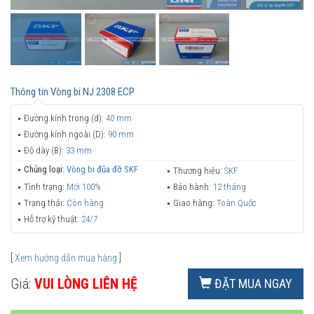
Thông tin
Vòng bi NJ 2308 ECP
Đường kính trong (d):
40 mm
Đường kính ngoài (D):
90 mm
Độ dày (B):
33 mm
Chủng loại:
Vòng bi đũa đỡ SKF
Thương hiệu:
SKF
Tình trạng:
Mới 100%
Bảo hành:
12 tháng
Trạng thái:
Còn hàng
Giao hàng:
Toàn Quốc
Hỗ trợ kỹ thuật:
24/7
[
Xem hướng dẫn mua hàng
]
Giá:
VUI LÒNG LIÊN HỆ
ĐẶT MUA NGAY