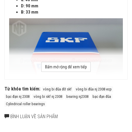
D: 90 mm
B: 33 mm
Bấm mở rộng để xem tiếp
Từ khóa tìm kiếm:
vòng bi đũa đỡ skf
vòng bi đũa nj 2308 ecp
bạc đạn nj 2308
vòng bi skf nj 2308
bearing nj2308
bạc đạn đũa
Cylindrical roller bearings
Vòng bi SKF NJ 2308 ECP có cấu tạo vòng cách bằng Polyamide
(ECP) với ưu điểm là Nhẹ, Đàn hồi cao, chịu ma sát trượt tốt, khả
BÌNH LUẬN VỀ SẢN PHẨM
năng giữ mỡ cao.