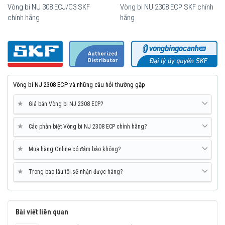
Vòng bi NU 308 ECJ/C3 SKF
Vòng bi NU 2308 ECP SKF chính
chính hãng
hãng
Vòng bi SKF NJ 2308 ECP chính hãng, phân phối bởi Vòng bi Ngọc
Anh - Đại lý uỷ quyền SKF.
Vòng bi NJ 2308 ECP và những câu hỏi thường gặp
★
Giá bán Vòng bi NJ 2308 ECP?
★
Các phân biệt Vòng bi NJ 2308 ECP chính hãng?
★
Mua hàng Online có đảm bảo không?
★
Trong bao lâu tôi sẽ nhận được hàng?
Bài viết liên quan
Mua vòng bi SKF NJ 2308 ECP tại các Đại lý uỷ quyền để đảm bảo