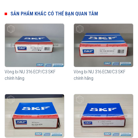
Ưu điểm của vòng bi đũa đỡ SKF
SẢN PHẨM KHÁC CÓ THỂ BẠN QUAN TÂM
Thành phần quan trọng nhất của vòng bi đũa đỡ SKF là các con
lăn hình trụ. Biên dạng hình học của con lăn dạng logarithmic giúp
phân bổ tải trọng một cách tối ưu trên toàn bộ vùng tiếp xúc trong
vòng bi. Độ nhẵn bề mặt của con lăn tối đa khả năng hình thành
màng bôi trơn, giúp tối ưu hoá chuyển động lăn của con lăn. Lợi
ích mang lại từ những tính năng vượt trội này so với thiết kế truyền
thống là khả năng nâng cao độ tin cậy khi vận hành và khả năng
chịu sự lệch trục tốt hơn.
Vòng bi NU 316 ECP/C3 SKF
Vòng bi NU 316 ECM/C3 SKF
chính hãng
chính hãng