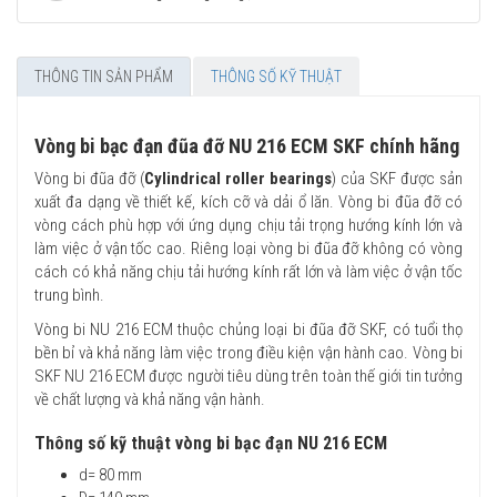
THÔNG TIN SẢN PHẨM
THÔNG SỐ KỸ THUẬT
Vòng bi bạc đạn đũa đỡ NU 216 ECM SKF chính hãng
Vòng bi đũa đỡ (
Cylindrical roller bearings
) của SKF được sản
xuất đa dạng về thiết kế, kích cỡ và dải ổ lăn. Vòng bi đũa đỡ có
vòng cách phù hợp với ứng dụng chịu tải trọng hướng kính lớn và
làm việc ở vận tốc cao. Riêng loại vòng bi đũa đỡ không có vòng
cách có khả năng chịu tải hướng kính rất lớn và làm việc ở vận tốc
trung bình.
Vòng bi NU 216 ECM thuộc chủng loại bi đũa đỡ SKF, có tuổi thọ
bền bỉ và khả năng làm việc trong điều kiện vận hành cao. Vòng bi
SKF NU 216 ECM được người tiêu dùng trên toàn thế giới tin tưởng
về chất lượng và khả năng vận hành.
Thông số kỹ thuật vòng bi bạc đạn NU 216 ECM
d= 80 mm