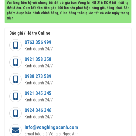
Vui lòng liên hệ với chúng tôi để có giá bán Vòng bi NU 216 ECM tốt nhất tại
thời điểm. Cam kết đền tiền gấp 100 lần nếu phát hiện hàng giả, hàng nhái. Sản
phẩm được bảo hành chính hãng, Giao hàng toàn quốc tất cả các ngày trong
tuần.
Báo giá / Hỗ trợ Online
0763 356 999
Kinh doanh 24/7
0921 358 358
Kinh doanh 24/7
0988 273 589
Kinh doanh 24/7
0921 345 345
Kinh doanh 24/7
0924 346 346
Kinh doanh 24/7
info@vongbingocanh.com
Email báo giá Vòng bi Ngọc Anh