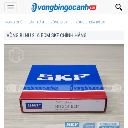
Toggle
navigation
TRANG CHỦ
SẢN PHẨM
VÒNG BI SKF
VÒNG BI ĐŨA ĐỠ SKF
VÒNG BI NU 216 ECM SKF CHÍNH HÃNG