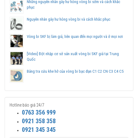
Những nguyên nhân gây hư hỏng vòng bi sớm và cách khắc
sản phẩm chính hãng.
phục
Mua vòng bi bạc đạn SKF NU 216 ECM chính hãng ở
Nguyên nhân gây hư hỏng vòng bi và cách khắc phục
đâu uy tín?
Vòng bi Ngọc Anh là
Đại lý ủy quyền SKF tại Việt Nam
.
Vòng bi SKF bị làm giả, liên quan đến mọi người và ở mọi nơi
Chuyên phân phối các sản phẩm SKF chính hãng, giá cạnh
tranh, Giao hàng toàn quốc.
Liên hệ với
Vòng bi Ngọc Anh
để có báo giá tốt nhất vòng
[Video] Đột nhập cơ sở sản xuất vòng bi SKF giả tại Trung
bi SKF NU 216 ECM chính hãng.
Quốc
Bảng tra cứu khe hở của vòng bi bạc đạn C1 C2 CN C3 C4 C5
Hotline báo giá 24/7
0763 356 999
0921 358 358
0921 345 345