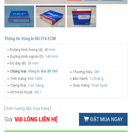
Thông tin
Vòng bi NU 216 ECM
Đường kính trong (d):
80 mm
Đường kính ngoài (D):
140 mm
Độ dày (B):
26 mm
Chủng loại:
Vòng bi đũa đỡ SKF
Thương hiệu:
SKF
Tình trạng:
Mới 100%
Bảo hành:
12 tháng
Trạng thái:
Còn hàng
Giao hàng:
Toàn Quốc
Hỗ trợ kỹ thuật:
24/7
[
Xem hướng dẫn mua hàng
]
Giá:
VUI LÒNG LIÊN HỆ
ĐẶT MUA NGAY