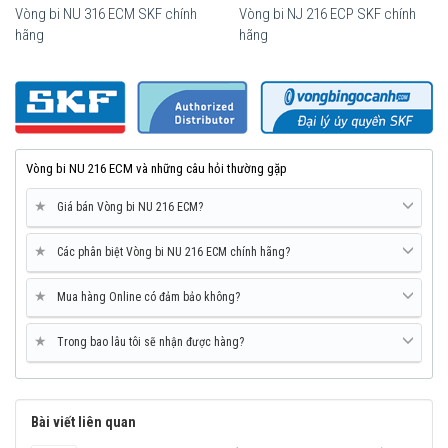
Vòng bi NU 316 ECM SKF chính
Vòng bi NJ 216 ECP SKF chính
hãng
hãng
Vòng bi SKF NU 216 ECM chính hãng, phân phối bởi Vòng bi Ngọc
Anh - Đại lý uỷ quyền SKF.
Vòng bi NU 216 ECM và những câu hỏi thường gặp
★
Giá bán Vòng bi NU 216 ECM?
★
Các phân biệt Vòng bi NU 216 ECM chính hãng?
★
Mua hàng Online có đảm bảo không?
★
Trong bao lâu tôi sẽ nhận được hàng?
Bài viết liên quan
Mua vòng bi SKF NU 216 ECM tại các Đại lý uỷ quyền để đảm bảo