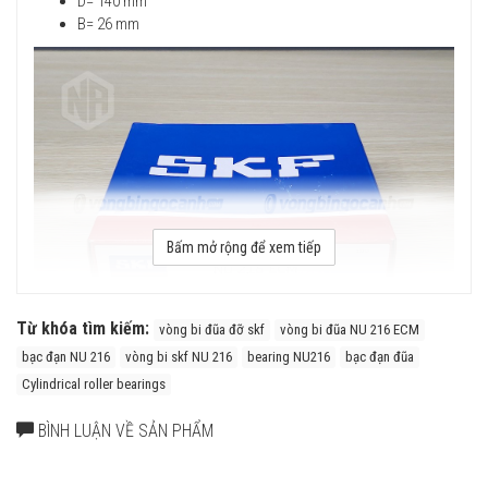
D= 140 mm
B= 26 mm
Bấm mở rộng để xem tiếp
Từ khóa tìm kiếm:
vòng bi đũa đỡ skf
vòng bi đũa NU 216 ECM
bạc đạn NU 216
vòng bi skf NU 216
bearing NU216
bạc đạn đũa
Vòng bi SKF NU 216 ECM có cấu tạo vòng cách bằng Đồng Thau
Cylindrical roller bearings
(ECM) với ưu điểm là Độ cứng vững rất cao, khả năng chịu rung
động tốt, khả năng tăng tốc nhanh, phù hợp ứng dụng có vận tốc
BÌNH LUẬN VỀ SẢN PHẨM
cao, bôi trơn bằng dầu tuần hoàn. Nhược điểm của vòng cách
bằng đồng thau (ECM) là giá thành cao.