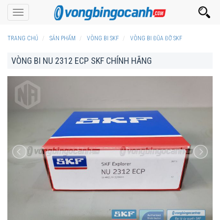
Toggle
navigation
TRANG CHỦ
SẢN PHẨM
VÒNG BI SKF
VÒNG BI ĐŨA ĐỠ SKF
VÒNG BI NU 2312 ECP SKF CHÍNH HÃNG