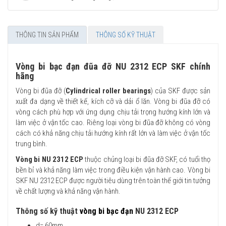
THÔNG TIN SẢN PHẨM
THÔNG SỐ KỸ THUẬT
Vòng bi bạc đạn đũa đỡ NU 2312 ECP SKF chính
hãng
Vòng bi đũa đỡ (
Cylindrical roller bearings
) của SKF được sản
xuất đa dạng về thiết kế, kích cỡ và dải ổ lăn. Vòng bi đũa đỡ có
vòng cách phù hợp với ứng dụng chịu tải trọng hướng kính lớn và
làm việc ở vận tốc cao. Riêng loại vòng bi đũa đỡ không có vòng
cách có khả năng chịu tải hướng kính rất lớn và làm việc ở vận tốc
trung bình.
Vòng bi NU 2312 ECP
thuộc chủng loại bi đũa đỡ SKF, có tuổi thọ
bền bỉ và khả năng làm việc trong điều kiện vận hành cao. Vòng bi
SKF NU 2312 ECP được người tiêu dùng trên toàn thế giới tin tưởng
về chất lượng và khả năng vận hành.
Thông số kỹ thuật
vòng bi bạc đạn
NU 2312 ECP
d= 60mm