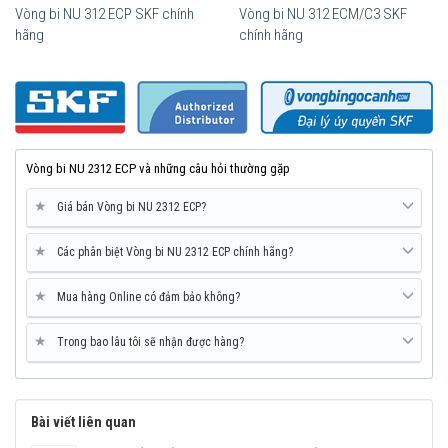
Vòng bi NU 312 ECP SKF chính
Vòng bi NU 312 ECM/C3 SKF
hãng
chính hãng
Vòng bi SKF NU 2312 ECP chính hãng, phân phối bởi Vòng bi Ngọc
Anh - Đại lý uỷ quyền SKF.
Vòng bi NU 2312 ECP và những câu hỏi thường gặp
★
Giá bán Vòng bi NU 2312 ECP?
★
Các phân biệt Vòng bi NU 2312 ECP chính hãng?
★
Mua hàng Online có đảm bảo không?
★
Trong bao lâu tôi sẽ nhận được hàng?
Bài viết liên quan