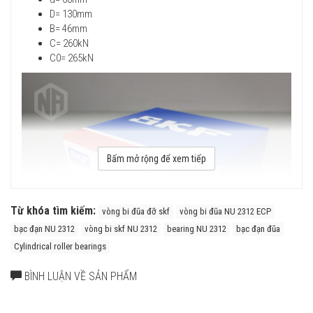
D= 130mm
B= 46mm
C= 260kN
C0= 265kN
Bấm mở rộng để xem tiếp
Từ khóa tìm kiếm:
vòng bi đũa đỡ skf
vòng bi đũa NU 2312 ECP
bạc đạn NU 2312
vòng bi skf NU 2312
bearing NU 2312
bạc đạn đũa
Cylindrical roller bearings
BÌNH LUẬN VỀ SẢN PHẨM
Vòng bi SKF NU 2312 ECP có cấu tạo vòng cách bằng Polyamide
(ECP) với ưu điểm là Nhẹ, Đàn hồi cao, chịu ma sát trượt tốt, khả