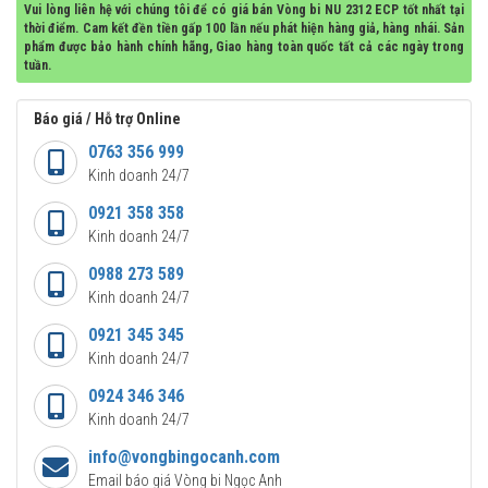
Vui lòng liên hệ với chúng tôi để có giá bán Vòng bi NU 2312 ECP tốt nhất tại
thời điểm. Cam kết đền tiền gấp 100 lần nếu phát hiện hàng giả, hàng nhái. Sản
phẩm được bảo hành chính hãng, Giao hàng toàn quốc tất cả các ngày trong
tuần.
Báo giá / Hỗ trợ Online
0763 356 999
Kinh doanh 24/7
0921 358 358
Kinh doanh 24/7
0988 273 589
Kinh doanh 24/7
0921 345 345
Kinh doanh 24/7
0924 346 346
Kinh doanh 24/7
info@vongbingocanh.com
Email báo giá Vòng bi Ngọc Anh