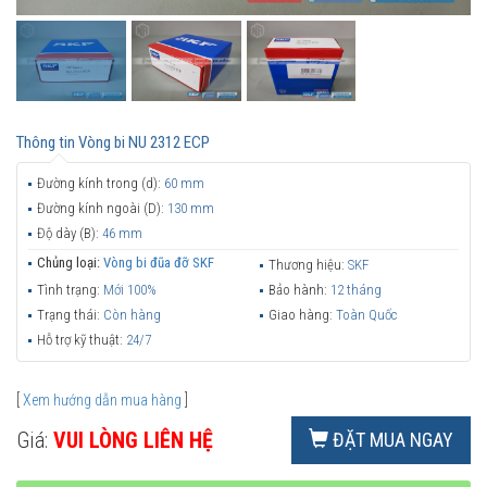
Thông tin
Vòng bi NU 2312 ECP
Đường kính trong (d):
60 mm
Đường kính ngoài (D):
130 mm
Độ dày (B):
46 mm
Chủng loại:
Vòng bi đũa đỡ SKF
Thương hiệu:
SKF
Tình trạng:
Mới 100%
Bảo hành:
12 tháng
Trạng thái:
Còn hàng
Giao hàng:
Toàn Quốc
Hỗ trợ kỹ thuật:
24/7
[
Xem hướng dẫn mua hàng
]
Giá:
VUI LÒNG LIÊN HỆ
ĐẶT MUA NGAY