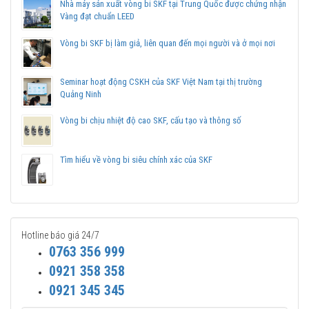
Nhà máy sản xuất vòng bi SKF tại Trung Quốc được chứng nhận
Vàng đạt chuẩn LEED
Mua vòng bi SKF NU 2312 ECP tại các
Đại lý uỷ quyền
để đảm
bảo sản phẩm chính hãng.
Vòng bi SKF bị làm giả, liên quan đến mọi người và ở mọi nơi
Mua vòng bi bạc đạn SKF NU 2312 ECP chính hãng ở
Seminar hoạt động CSKH của SKF Việt Nam tại thị trường
đâu uy tín?
Quảng Ninh
Vòng bi Ngọc Anh là đại lý ủy quyền SKF tại Việt Nam.
Chuyên phân phối các sản phẩm SKF chính hãng, giá cạnh
Vòng bi chịu nhiệt độ cao SKF, cấu tạo và thông số
tranh, Giao hàng toàn quốc.
Liên hệ với
Vòng bi Ngọc Anh
để có báo giá tốt nhất vòng
Tìm hiểu về vòng bi siêu chính xác của SKF
bi SKF NU 2312 ECP chính hãng.
Hotline báo giá 24/7
0763 356 999
0921 358 358
0921 345 345