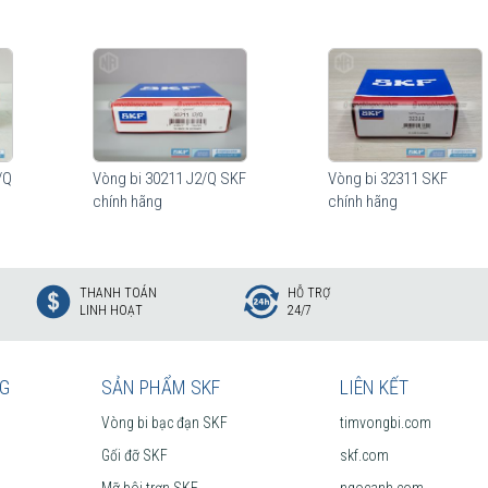
/Q
Vòng bi 30211 J2/Q SKF
Vòng bi 32311 SKF
chính hãng
chính hãng
THANH TOÁN
HỖ TRỢ
LINH HOẠT
24/7
NG
SẢN PHẨM SKF
LIÊN KẾT
Vòng bi bạc đạn SKF
timvongbi.com
Gối đỡ SKF
skf.com
Mỡ bôi trơn SKF
ngocanh.com