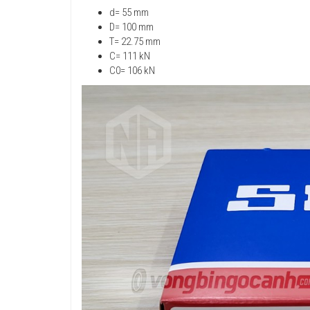
d= 55 mm
D= 100 mm
T= 22.75 mm
C= 111 kN
C0= 106 kN