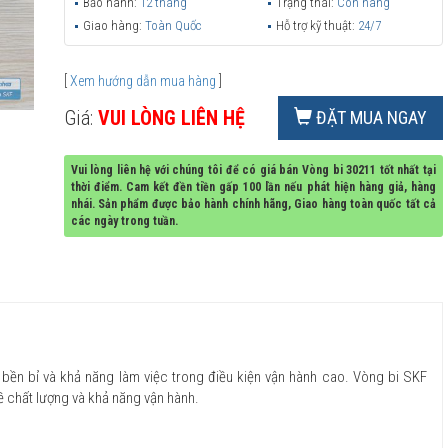
Bảo hành:
12 tháng
Trạng thái:
Còn hàng
Giao hàng:
Toàn Quốc
Hỗ trợ kỹ thuật:
24/7
[
Xem hướng dẫn mua hàng
]
Giá:
VUI LÒNG LIÊN HỆ
ĐẶT MUA NGAY
Vui lòng liên hệ với chúng tôi để có giá bán Vòng bi 30211 tốt nhất tại
thời điểm. Cam kết đền tiền gấp 100 lần nếu phát hiện hàng giả, hàng
nhái. Sản phẩm được bảo hành chính hãng, Giao hàng toàn quốc tất cả
các ngày trong tuần.
 bền bỉ và khả năng làm việc trong điều kiện vận hành cao. Vòng bi SKF
về chất lượng và khả năng vận hành.