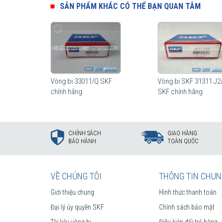
SẢN PHẨM KHÁC CÓ THỂ BẠN QUAN TÂM
Vòng bi 33011/Q SKF
Vòng bi SKF 31311 J2
chính hãng
SKF chính hãng
CHÍNH SÁCH
GIAO HÀNG
BẢO HÀNH
TOÀN QUỐC
VỀ CHÚNG TÔI
THÔNG TIN CHU
Giới thiệu chung
Hình thức thanh toán
Đại lý ủy quyền SKF
Chính sách bảo mật
Tài liệu vòng bi
Điều kiện đổi trả hàng