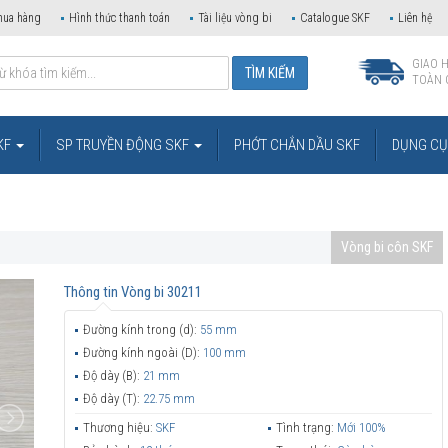
mua hàng
Hình thức thanh toán
Tài liệu vòng bi
Catalogue SKF
Liên hệ
GIAO 
TOÀN 
KF
SP TRUYỀN ĐỘNG SKF
PHỚT CHẮN DẦU SKF
DỤNG CỤ 
Vòng bi côn SKF
Thông tin
Vòng bi 30211
Đường kính trong (d):
55 mm
Đường kính ngoài (D):
100 mm
Độ dày (B):
21 mm
Độ dày (T):
22.75 mm
Thương hiệu:
SKF
Tình trạng:
Mới 100%