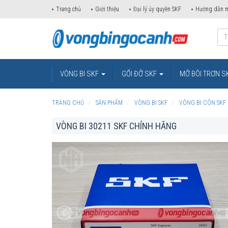
Trang chủ
Giới thiệu
Đại lý ủy quyền SKF
Hướng dẫn 
VÒNG BI SKF
GỐI ĐỠ SKF
MỠ BÔI TRƠN S
TRANG CHỦ
SẢN PHẨM
VÒNG BI SKF
VÒNG BI CÔN SKF
VÒNG BI 30211 SKF CHÍNH HÃNG