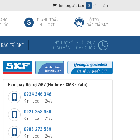
Giỏ hàng của bạn:
0
sản phẩm
HÀNG
THANH TOÁN
HỖ TRỢ
QUỐC
LINH HOẠT
BÁO GIÁ 24/7
HỖ TRỢ KỸ THUẬT 24/7
BẢO TRÌ SKF
GIAO HÀNG TOÀN QUỐC
Báo giá / Hỗ trợ 24/7 (Hotline - SMS - Zalo)
0924 346 346
Kinh doanh 24/7
0921 358 358
Kinh doanh 24/7
0988 273 589
Kinh doanh 24/7