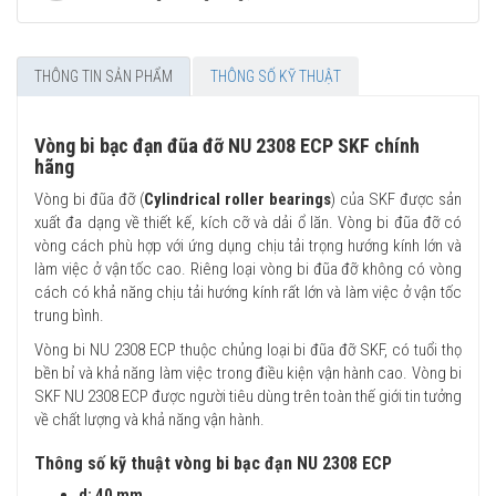
THÔNG TIN SẢN PHẨM
THÔNG SỐ KỸ THUẬT
Vòng bi bạc đạn đũa đỡ NU 2308 ECP SKF chính
hãng
Vòng bi đũa đỡ (
Cylindrical roller bearings
) của SKF được sản
xuất đa dạng về thiết kế, kích cỡ và dải ổ lăn. Vòng bi đũa đỡ có
vòng cách phù hợp với ứng dụng chịu tải trọng hướng kính lớn và
làm việc ở vận tốc cao. Riêng loại vòng bi đũa đỡ không có vòng
cách có khả năng chịu tải hướng kính rất lớn và làm việc ở vận tốc
trung bình.
Vòng bi NU 2308 ECP thuộc chủng loại bi đũa đỡ SKF, có tuổi thọ
bền bỉ và khả năng làm việc trong điều kiện vận hành cao. Vòng bi
SKF NU 2308 ECP được người tiêu dùng trên toàn thế giới tin tưởng
về chất lượng và khả năng vận hành.
Thông số kỹ thuật vòng bi bạc đạn NU 2308 ECP
d: 40 mm