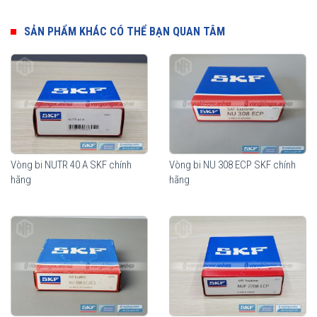
Ưu điểm của vòng bi đũa đỡ SKF
Thành phần quan trọng nhất của vòng bi đũa đỡ SKF là các con
SẢN PHẨM KHÁC CÓ THỂ BẠN QUAN TÂM
lăn hình trụ. Biên dạng hình học của con lăn dạng logarithmic giúp
phân bổ tải trọng một cách tối ưu trên toàn bộ vùng tiếp xúc trong
vòng bi. Độ nhẵn bề mặt của con lăn tối đa khả năng hình thành
màng bôi trơn, giúp tối ưu hoá chuyển động lăn của con lăn. Lợi
ích mang lại từ những tính năng vượt trội này so với thiết kế truyền
thống là khả năng nâng cao độ tin cậy khi vận hành và khả năng
chịu sự lệch trục tốt hơn.
Vòng bi NUTR 40 A SKF chính
Vòng bi NU 308 ECP SKF chính
hãng
hãng