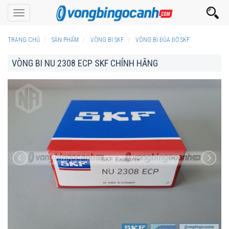
Toggle
navigation
TRANG CHỦ
SẢN PHẨM
VÒNG BI SKF
VÒNG BI ĐŨA ĐỠ SKF
VÒNG BI NU 2308 ECP SKF CHÍNH HÃNG