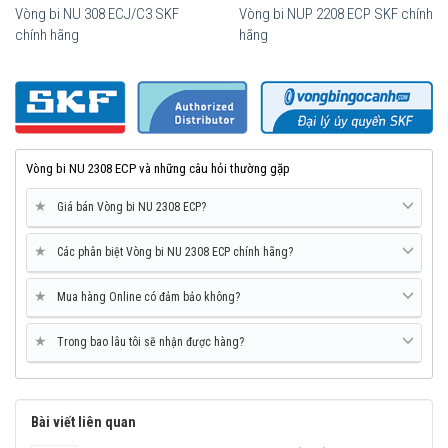
Vòng bi NU 308 ECJ/C3 SKF
Vòng bi NUP 2208 ECP SKF chính
chính hãng
hãng
Vòng bi SKF NU 2308 ECP chính hãng, phân phối bởi Vòng bi Ngọc
Anh - Đại lý uỷ quyền SKF.
Vòng bi NU 2308 ECP và những câu hỏi thường gặp
★
Giá bán Vòng bi NU 2308 ECP?
★
Các phân biệt Vòng bi NU 2308 ECP chính hãng?
★
Mua hàng Online có đảm bảo không?
★
Trong bao lâu tôi sẽ nhận được hàng?
Bài viết liên quan
Mua vòng bi SKF NU 2308 ECP tại các Đại lý uỷ quyền để đảm bảo