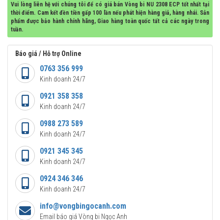
Vui lòng liên hệ với chúng tôi để có giá bán Vòng bi NU 2308 ECP tốt nhất tại
thời điểm. Cam kết đền tiền gấp 100 lần nếu phát hiện hàng giả, hàng nhái. Sản
phẩm được bảo hành chính hãng, Giao hàng toàn quốc tất cả các ngày trong
tuần.
Báo giá / Hỗ trợ Online
0763 356 999
Kinh doanh 24/7
0921 358 358
Kinh doanh 24/7
0988 273 589
Kinh doanh 24/7
0921 345 345
Kinh doanh 24/7
0924 346 346
Kinh doanh 24/7
info@vongbingocanh.com
Email báo giá Vòng bi Ngọc Anh