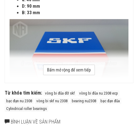
D: 90 mm
B: 33 mm
Bấm mở rộng để xem tiếp
Từ khóa tìm kiếm:
vòng bi đũa đỡ skf
vòng bi đũa nu 2308 ecp
bạc đạn nu 2308
vòng bi skf nu 2308
bearing nu2308
bạc đạn đũa
Cylindrical roller bearings
Vòng bi SKF NU 2308 ECP có cấu tạo vòng cách bằng Polyamide
(ECP) với ưu điểm là Nhẹ, Đàn hồi cao, chịu ma sát trượt tốt, khả
BÌNH LUẬN VỀ SẢN PHẨM
năng giữ mỡ cao.