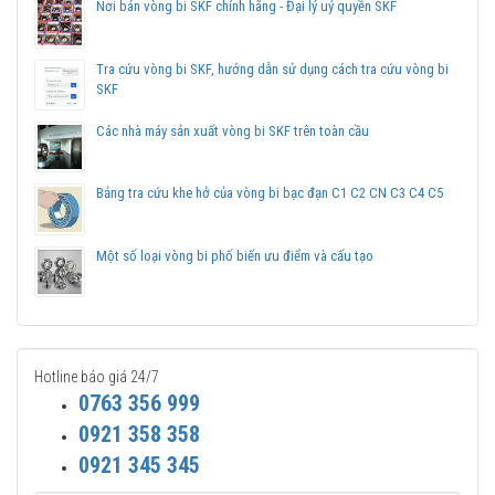
Nơi bán vòng bi SKF chính hãng - Đại lý uỷ quyền SKF
sản phẩm chính hãng.
Mua vòng bi bạc đạn SKF NU 2308 ECP chính hãng ở
Tra cứu vòng bi SKF, hướng dẫn sử dụng cách tra cứu vòng bi
đâu uy tín?
SKF
Vòng bi Ngọc Anh là đại lý ủy quyền SKF tại Việt Nam.
Các nhà máy sản xuất vòng bi SKF trên toàn cầu
Chuyên phân phối các sản phẩm SKF chính hãng, giá cạnh
tranh, Giao hàng toàn quốc.
Liên hệ với
Vòng bi Ngọc Anh
để có báo giá tốt nhất vòng
Bảng tra cứu khe hở của vòng bi bạc đạn C1 C2 CN C3 C4 C5
bi SKF NU 2308 ECP chính hãng.
Một số loại vòng bi phố biến ưu điểm và cấu tạo
Hotline báo giá 24/7
0763 356 999
0921 358 358
0921 345 345