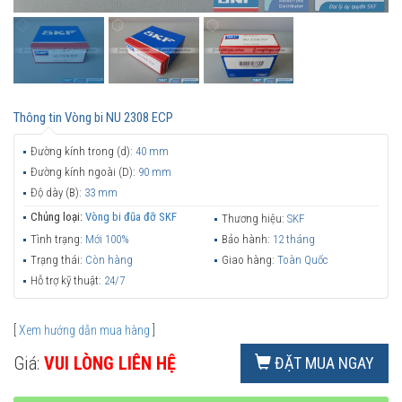
Thông tin
Vòng bi NU 2308 ECP
Đường kính trong (d):
40 mm
Đường kính ngoài (D):
90 mm
Độ dày (B):
33 mm
Chủng loại:
Vòng bi đũa đỡ SKF
Thương hiệu:
SKF
Tình trạng:
Mới 100%
Bảo hành:
12 tháng
Trạng thái:
Còn hàng
Giao hàng:
Toàn Quốc
Hỗ trợ kỹ thuật:
24/7
[
Xem hướng dẫn mua hàng
]
Giá:
VUI LÒNG LIÊN HỆ
ĐẶT MUA NGAY