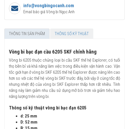
info@vongbingocanh.com
Email báo giá Vòng bi Ngọc Anh
THÔNG TIN SẢN PHẨM
THÔNG SỐ KỸ THUẬT
Vòng bi bạc đạn cầu 6205 SKF chính hãng
Vòng bi 6205 thuộc chủng loại bi cầu SKF thế hệ Explorer, có tuổi
thọ bền bỉ và khả năng làm việc trong điều kiện vận hành cao. Vận
tốc giới hạn ở vòng bi SKF 6205 thế hệ Explorer được nâng lên cao
hơn so với các thế hệ vòng bi SKF trước đây, bởi vậy ở cùng tốc độ
nhưng nhiệt độ của vòng bi SKF Explorer thấp hơn rất nhiều. Tính
năng này làm giảm nhu cầu sử dụng mỡ bôi trơn và giảm tiêu hao
năng lượng trên vòng bi.
Thông số kỹ thuật vòng bi bạc đạn 6205
d: 25 mm
D: 52 mm
B: 15 mm