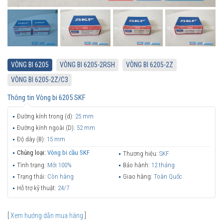
VÒNG BI 6205
VÒNG BI 6205-2RSH
VÒNG BI 6205-2Z
VÒNG BI 6205-2Z/C3
Thông tin
Vòng bi 6205 SKF
Đường kính trong (d):
25 mm
Đường kính ngoài (D):
52 mm
Độ dày (B):
15 mm
Chủng loại:
Vòng bi cầu SKF
Thương hiệu:
SKF
Tình trạng:
Mới 100%
Bảo hành:
12 tháng
Trạng thái:
Còn hàng
Giao hàng:
Toàn Quốc
Hỗ trợ kỹ thuật:
24/7
[
Xem hướng dẫn mua hàng
]