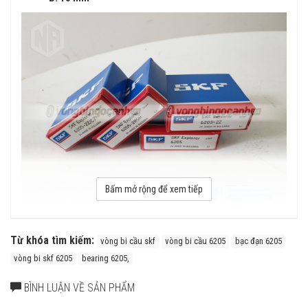
Bấm mở rộng để xem tiếp
Tuổi thọ của vòng bi SKF 6205 thế hệ Explorer bền bỉ hơn rất nhiều
so với các hãng vòng bi khác trên thị trường, điều này đã được
Từ khóa tìm kiếm:
vòng bi cầu skf
vòng bi cầu 6205
bạc đạn 6205
hàng triệu khách hàng khắp nơi trên toàn thế giới kiểm chứng.
vòng bi skf 6205
bearing 6205,
Cấu tạo vòng bi 6205
BÌNH LUẬN VỀ SẢN PHẨM
Vòng bi cầu SKF 6205 có nhiều model cấu tạo khác nhau để phù