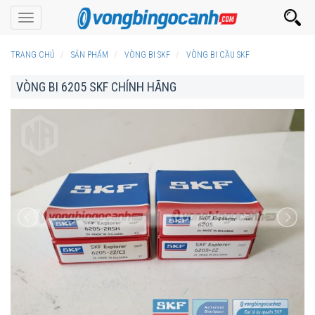
Toggle
navigation
TRANG CHỦ
SẢN PHẨM
VÒNG BI SKF
VÒNG BI CẦU SKF
VÒNG BI 6205 SKF CHÍNH HÃNG