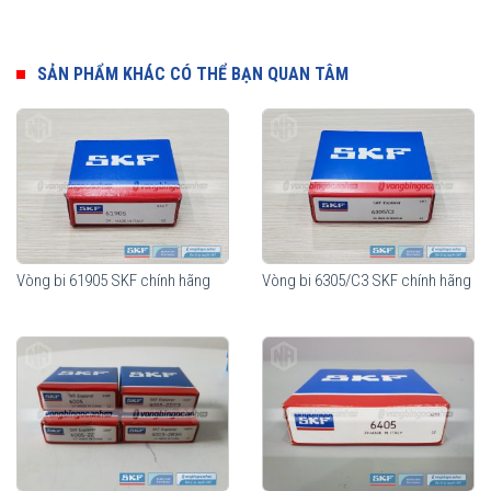
hợp với nhiều nhu cầu sử dụng của khách hàng, cấu tạo khác nhau
nhằm đáp ứng tối đa công năng sử dụng cũng như giảm thiểu chi
phí cho từng nhu cầu sử dụng của thiết bị.
SẢN PHẨM KHÁC CÓ THỂ BẠN QUAN TÂM
Vòng bi SKF 6205
Vòng bi 61905 SKF chính hãng
Vòng bi 6305/C3 SKF chính hãng
Vòng bi SKF 6205 Không sử nắp chắn mỡ, thích hợp cho các môi
trường ngâm dầu.