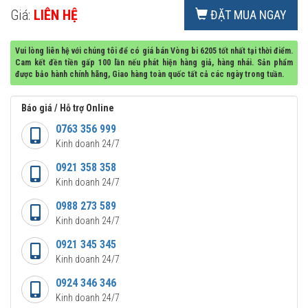
Giá:
LIÊN HỆ
ĐẶT MUA NGAY
Vui lòng liên hệ với chúng tôi để có giá bán Vòng bi 6205 tốt nhất tại thời điểm.
Cam kết đền tiền gấp 100 lần nếu phát hiện hàng giả, hàng nhái. Sản phẩm
được bảo hành chính hãng, Giao hàng toàn quốc tất cả các ngày trong tuần.
Báo giá / Hỗ trợ Online
0763 356 999
Kinh doanh 24/7
0921 358 358
Kinh doanh 24/7
0988 273 589
Kinh doanh 24/7
0921 345 345
Kinh doanh 24/7
0924 346 346
Kinh doanh 24/7