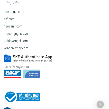
LIÊN KẾT
timvongbi.com
skf.com
ngocanh.com
mocongnghiep.vn
goidovongbi.com
vongbixemay.com
Đại lý ủy quyền SKF