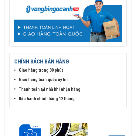
CHÍNH SÁCH BÁN HÀNG
Giao hàng trong 30 phút
Vòng bi SKF 6205-2RSH có sẵn mỡ bôi trơn bên trong và sử dụng
Giao hàng toàn quốc uy tín
2 nắp chắn mỡ bằng cao su (2RSH)
Thanh toán tại nhà khi nhận hàng
Mua vòng bi bạc đạn SKF 6205 chính hãng ở đâu uy
tín?
Bảo hành chính hãng 12 tháng
Vòng bi Ngọc Anh là đại lý ủy quyền SKF tại Việt Nam.
Chuyên phân phối các sản phẩm SKF chính hãng, giá cạnh
tranh, Giao hàng toàn quốc.
Liên hệ với
Vòng bi Ngọc Anh
để có báo giá tốt nhất vòng
bi SKF 6205 chính hãng.